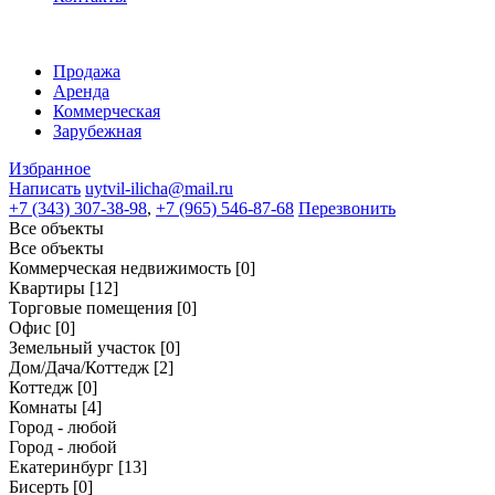
Продажа
Аренда
Коммерческая
Зарубежная
Избранное
Написать
uytvil-ilicha@mail.ru
+7 (343) 307-38-98
,
+7 (965) 546-87-68
Перезвонить
Все объекты
Все объекты
Коммерческая недвижимость
[0]
Квартиры
[12]
Торговые помещения
[0]
Офис
[0]
Земельный участок
[0]
Дом/Дача/Коттедж
[2]
Коттедж
[0]
Комнаты
[4]
Город - любой
Город - любой
Екатеринбург
[13]
Бисерть
[0]