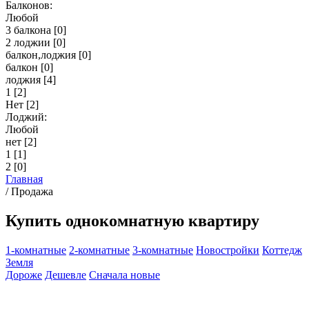
Балконов:
Любой
3 балкона
[0]
2 лоджии
[0]
балкон,лоджия
[0]
балкон
[0]
лоджия
[4]
1
[2]
Нет
[2]
Лоджий:
Любой
нет
[2]
1
[1]
2
[0]
Главная
/
Продажа
Купить однокомнатную квартиру
1-комнатные
2-комнатные
3-комнатные
Новостройки
Коттедж
Земля
Дороже
Дешевле
Сначала новые