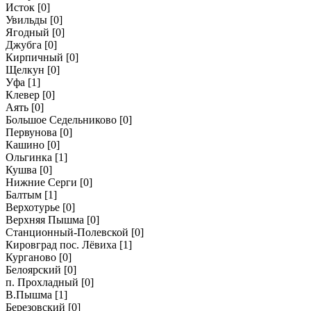
Исток
[0]
Увильды
[0]
Ягодный
[0]
Джубга
[0]
Кирпичный
[0]
Щелкун
[0]
Уфа
[1]
Клевер
[0]
Аять
[0]
Большое Седельниково
[0]
Первунова
[0]
Кашино
[0]
Ольгинка
[1]
Кушва
[0]
Нижние Серги
[0]
Балтым
[1]
Верхотурье
[0]
Верхняя Пышма
[0]
Станционный-Полевской
[0]
Кировград пос. Лёвиха
[1]
Курганово
[0]
Белоярский
[0]
п. Прохладный
[0]
В.Пышма
[1]
Березовский
[0]