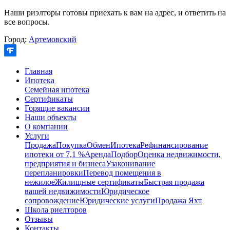
Наши риэлторы готовы приехать к вам на адрес, и ответить на
все вопросы.
Город:
Артемовский
Главная
Ипотека
Семейная ипотека
Сертификаты
Горящие вакансии
Наши объекты
О компании
Услуги
Продажа
Покупка
Обмен
Ипотека
Рефинансирование
ипотеки от 7,1 %
Аренда
Подбор
Оценка недвижимости,
предприятия и бизнеса
Узаконивание
перепланировки
Перевод помещения в
нежилое
Жилищные сертификаты
Быстрая продажа
вашей недвижимости
Юридическое
сопровождение
Юридические услуги
Продажа Яхт
Школа риелторов
Отзывы
Контакты