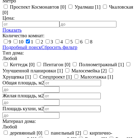
Метро
Проспект Космонавтов
[0]
Уралмаш
[1]
Чкаловская
[0]
Цена:
Показать
Количество комнат:
9
10
1
2
3
4
5
6
8
Подробный поиск
Сбросить фильтр
Тип дома:
Любой
Коттедж
[0]
Пентагон
[0]
Полнометражный
[1]
Улучшенной планировки
[1]
Малосемейка
[2]
Хрущевка
[1]
Спецпроект
[1]
Малоэтажка
[1]
Общая площадь, м2
Жилая площадь, м2
Площадь кухни, м2
Материал дома:
Любой
деревянный
[0]
панельный
[2]
кирпично-