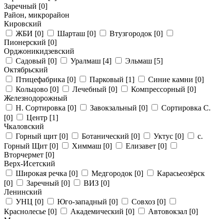
Заречный
[0]
Район, микрорайон
Кировский
ЖБИ
[0]
Шарташ
[0]
Втузгородок
[0]
Пионерский
[0]
Орджоникидзевский
Садовый
[0]
Уралмаш
[4]
Эльмаш
[5]
Октябрьский
Птицефабрика
[0]
Парковый
[1]
Синие камни
[0]
Кольцово
[0]
Лечебный
[0]
Компрессорный
[0]
Железнодорожный
Н. Сортировка
[0]
Завокзальный
[0]
Сортировка С.
[0]
Центр
[1]
Чкаловский
Горный щит
[0]
Ботанический
[0]
Уктус
[0]
с.
Горный Щит
[0]
Химмаш
[0]
Елизавет
[0]
Вторчермет
[0]
Верх-Исетский
Широкая речка
[0]
Медгородок
[0]
Карасьеозёрск
[0]
Заречный
[0]
ВИЗ
[0]
Ленинский
УНЦ
[0]
Юго-западный
[0]
Совхоз
[0]
Краснолесье
[0]
Академический
[0]
Автовокзал
[0]