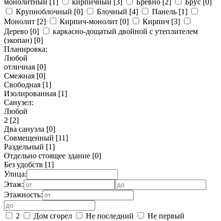
монолитный
[1]
кирпичный
[3]
Бревно
[2]
Брус
[0]
Крупноблочный
[0]
Блочный
[4]
Панель
[1]
Монолит
[2]
Кирпич-монолит
[0]
Кирпич
[3]
Дерево
[0]
каркасно-дощатый двойной с утеплителем
(экопан)
[0]
Планировка:
Любой
отличная
[0]
Смежная
[0]
Свободная
[1]
Изолированная
[1]
Санузел:
Любой
2
[2]
Два санузла
[0]
Совмещенный
[11]
Раздельный
[1]
Отдельно стоящее здание
[0]
Без удобств
[1]
Улица:
Этаж:
Этажность:
2
Дом сгорел
Не последний
Не первый