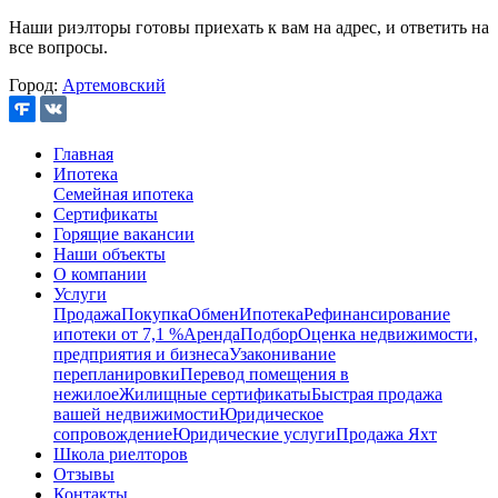
Наши риэлторы готовы приехать к вам на адрес, и ответить на
все вопросы.
Город:
Артемовский
Главная
Ипотека
Семейная ипотека
Сертификаты
Горящие вакансии
Наши объекты
О компании
Услуги
Продажа
Покупка
Обмен
Ипотека
Рефинансирование
ипотеки от 7,1 %
Аренда
Подбор
Оценка недвижимости,
предприятия и бизнеса
Узаконивание
перепланировки
Перевод помещения в
нежилое
Жилищные сертификаты
Быстрая продажа
вашей недвижимости
Юридическое
сопровождение
Юридические услуги
Продажа Яхт
Школа риелторов
Отзывы
Контакты