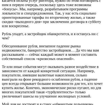
касается оплаты услуг риелтора, нужно об этом поговорить с
ним в первую очередь, поскольку здесь тоже возможны
«бонусы». Мы, например, разрабатываем программы
лояльности и спецпредложения. Так, у нас есть социально
ориентированные тарифы по вторичному жилью, а также
скидки «выходного дня» при заключении договора в субботу
или воскресенье.
Рубль упадет, а застройщик обанкротится, и я останусь ни с
чем?
Обесценивание рубля, внезапное падение рынка
недвижимости, банкротство застройщиков… Да что мы вам
рассказываем — сейчас каждый может в момент составить
собственный список «кризисных опасений».
Те или иные события могут оказывать разное воздействие в
зависимости от каждой конкретной ситуации. Например,
покупатели, имевшие валютные накопления, сильно
выиграли на фоне рекордного ослабления рубля, а падение
цен всегда открывает большие возможности для тех, кто хочет
купить жилье. Конечно, экономические риски пугают, но для
многих покупателей такая «турбулентность» только
увеличивает шансы на улучшение жилищных условий.
Мой дом не достроят и я стану «обманутым дольщиком»