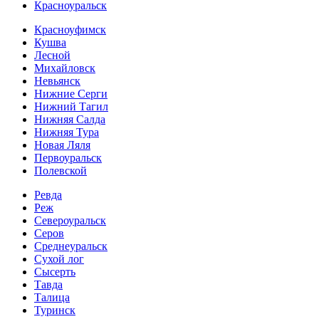
Красноуральск
Красноуфимск
Кушва
Лесной
Михайловск
Невьянск
Нижние Серги
Нижний Тагил
Нижняя Салда
Нижняя Тура
Новая Ляля
Первоуральск
Полевской
Ревда
Реж
Североуральск
Серов
Среднеуральск
Сухой лог
Сысерть
Тавда
Талица
Туринск