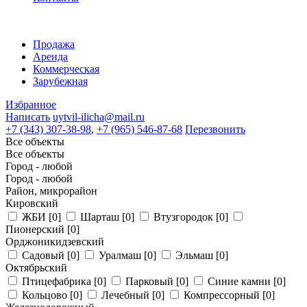
Продажа
Аренда
Коммерческая
Зарубежная
Избранное
Написать
uytvil-ilicha@mail.ru
+7 (343) 307-38-98
,
+7 (965) 546-87-68
Перезвонить
Все объекты
Все объекты
Город - любой
Город - любой
Район, микрорайон
Кировский
ЖБИ
[0]
Шарташ
[0]
Втузгородок
[0]
Пионерский
[0]
Орджоникидзевский
Садовый
[0]
Уралмаш
[0]
Эльмаш
[0]
Октябрьский
Птицефабрика
[0]
Парковый
[0]
Синие камни
[0]
Кольцово
[0]
Лечебный
[0]
Компрессорный
[0]