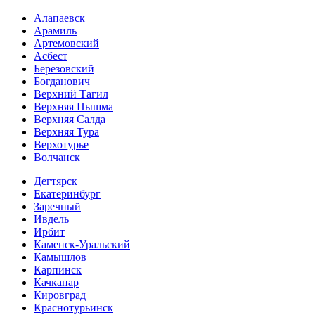
Алапаевск
Арамиль
Артемовский
Асбест
Березовский
Богданович
Верхний Тагил
Верхняя Пышма
Верхняя Салда
Верхняя Тура
Верхотурье
Волчанск
Дегтярск
Екатеринбург
Заречный
Ивдель
Ирбит
Каменск-Уральский
Камышлов
Карпинск
Качканар
Кировград
Краснотурьинск