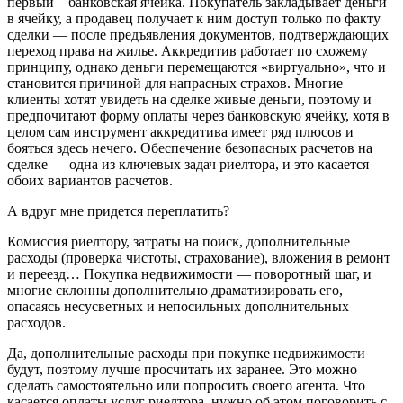
первый – банковская ячейка. Покупатель закладывает деньги
в ячейку, а продавец получает к ним доступ только по факту
сделки — после предъявления документов, подтверждающих
переход права на жилье. Аккредитив работает по схожему
принципу, однако деньги перемещаются «виртуально», что и
становится причиной для напрасных страхов. Многие
клиенты хотят увидеть на сделке живые деньги, поэтому и
предпочитают форму оплаты через банковскую ячейку, хотя в
целом сам инструмент аккредитива имеет ряд плюсов и
бояться здесь нечего. Обеспечение безопасных расчетов на
сделке — одна из ключевых задач риелтора, и это касается
обоих вариантов расчетов.
А вдруг мне придется переплатить?
Комиссия риелтору, затраты на поиск, дополнительные
расходы (проверка чистоты, страхование), вложения в ремонт
и переезд… Покупка недвижимости — поворотный шаг, и
многие склонны дополнительно драматизировать его,
опасаясь несусветных и непосильных дополнительных
расходов.
Да, дополнительные расходы при покупке недвижимости
будут, поэтому лучше просчитать их заранее. Это можно
сделать самостоятельно или попросить своего агента. Что
касается оплаты услуг риелтора, нужно об этом поговорить с