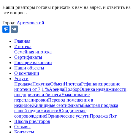
Наши риэлторы готовы приехать к вам на адрес, и ответить на
все вопросы.
Город:
Артемовский
Главная
Ипотека
Семейная ипотека
Сертификаты
Горящие вакансии
Наши объекты
О компании
Услуги
Продажа
Покупка
Обмен
Ипотека
Рефинансирование
ипотеки от 7,1 %
Аренда
Подбор
Оценка недвижимости,
предприятия и бизнеса
Узаконивание
перепланировки
Перевод помещения в
нежилое
Жилищные сертификаты
Быстрая продажа
вашей недвижимости
Юридическое
сопровождение
Юридические услуги
Продажа Яхт
Школа риелторов
Отзывы
Контакты