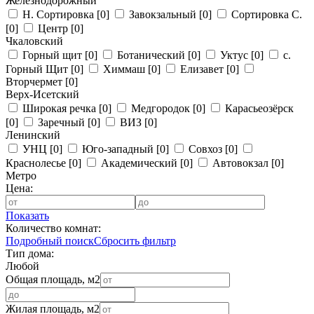
Железнодорожный
Н. Сортировка
[0]
Завокзальный
[0]
Сортировка С.
[0]
Центр
[0]
Чкаловский
Горный щит
[0]
Ботанический
[0]
Уктус
[0]
с.
Горный Щит
[0]
Химмаш
[0]
Елизавет
[0]
Вторчермет
[0]
Верх-Исетский
Широкая речка
[0]
Медгородок
[0]
Карасьеозёрск
[0]
Заречный
[0]
ВИЗ
[0]
Ленинский
УНЦ
[0]
Юго-западный
[0]
Совхоз
[0]
Краснолесье
[0]
Академический
[0]
Автовокзал
[0]
Метро
Цена:
Показать
Количество комнат:
Подробный поиск
Сбросить фильтр
Тип дома:
Любой
Общая площадь, м2
Жилая площадь, м2