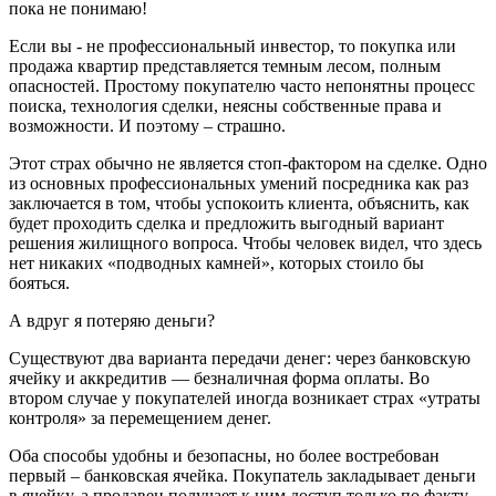
пока не понимаю!
Если вы - не профессиональный инвестор, то покупка или
продажа квартир представляется темным лесом, полным
опасностей. Простому покупателю часто непонятны процесс
поиска, технология сделки, неясны собственные права и
возможности. И поэтому – страшно.
Этот страх обычно не является стоп-фактором на сделке. Одно
из основных профессиональных умений посредника как раз
заключается в том, чтобы успокоить клиента, объяснить, как
будет проходить сделка и предложить выгодный вариант
решения жилищного вопроса. Чтобы человек видел, что здесь
нет никаких «подводных камней», которых стоило бы
бояться.
А вдруг я потеряю деньги?
Существуют два варианта передачи денег: через банковскую
ячейку и аккредитив — безналичная форма оплаты. Во
втором случае у покупателей иногда возникает страх «утраты
контроля» за перемещением денег.
Оба способы удобны и безопасны, но более востребован
первый – банковская ячейка. Покупатель закладывает деньги
в ячейку, а продавец получает к ним доступ только по факту