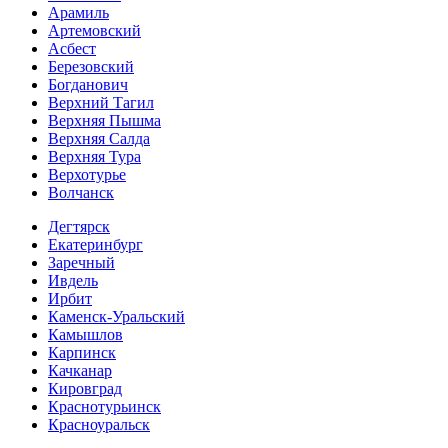
Арамиль
Артемовский
Асбест
Березовский
Богданович
Верхний Тагил
Верхняя Пышма
Верхняя Салда
Верхняя Тура
Верхотурье
Волчанск
Дегтярск
Екатеринбург
Заречный
Ивдель
Ирбит
Каменск-Уральский
Камышлов
Карпинск
Качканар
Кировград
Краснотурьинск
Красноуральск