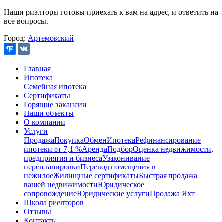
Наши риэлторы готовы приехать к вам на адрес, и ответить на
все вопросы.
Город:
Артемовский
Главная
Ипотека
Семейная ипотека
Сертификаты
Горящие вакансии
Наши объекты
О компании
Услуги
Продажа
Покупка
Обмен
Ипотека
Рефинансирование
ипотеки от 7,1 %
Аренда
Подбор
Оценка недвижимости,
предприятия и бизнеса
Узаконивание
перепланировки
Перевод помещения в
нежилое
Жилищные сертификаты
Быстрая продажа
вашей недвижимости
Юридическое
сопровождение
Юридические услуги
Продажа Яхт
Школа риелторов
Отзывы
Контакты