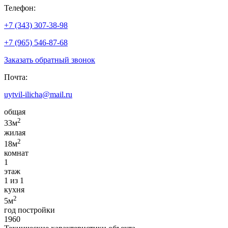
Телефон:
+7 (343) 307-38-98
+7 (965) 546-87-68
Заказать обратный звонок
Почта:
uytvil-ilicha@mail.ru
общая
2
33м
жилая
2
18м
комнат
1
этаж
1 из 1
кухня
2
5м
год постройки
1960