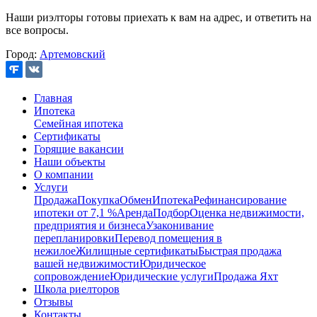
Наши риэлторы готовы приехать к вам на адрес, и ответить на
все вопросы.
Город:
Артемовский
Главная
Ипотека
Семейная ипотека
Сертификаты
Горящие вакансии
Наши объекты
О компании
Услуги
Продажа
Покупка
Обмен
Ипотека
Рефинансирование
ипотеки от 7,1 %
Аренда
Подбор
Оценка недвижимости,
предприятия и бизнеса
Узаконивание
перепланировки
Перевод помещения в
нежилое
Жилищные сертификаты
Быстрая продажа
вашей недвижимости
Юридическое
сопровождение
Юридические услуги
Продажа Яхт
Школа риелторов
Отзывы
Контакты