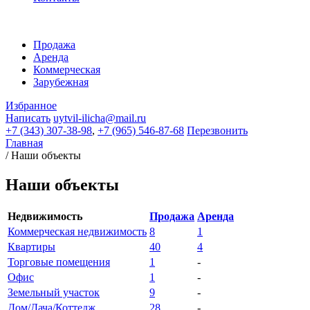
Продажа
Аренда
Коммерческая
Зарубежная
Избранное
Написать
uytvil-ilicha@mail.ru
+7 (343) 307-38-98
,
+7 (965) 546-87-68
Перезвонить
Главная
/
Наши объекты
Наши объекты
Недвижимость
Продажа
Аренда
Коммерческая недвижимость
8
1
Квартиры
40
4
Торговые помещения
1
-
Офис
1
-
Земельный участок
9
-
Дом/Дача/Коттедж
28
-