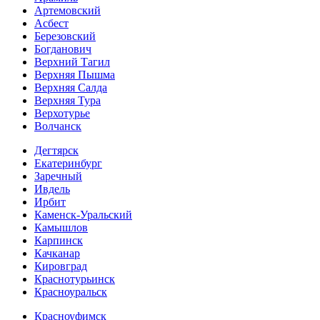
Артемовский
Асбест
Березовский
Богданович
Верхний Тагил
Верхняя Пышма
Верхняя Салда
Верхняя Тура
Верхотурье
Волчанск
Дегтярск
Екатеринбург
Заречный
Ивдель
Ирбит
Каменск-Уральский
Камышлов
Карпинск
Качканар
Кировград
Краснотурьинск
Красноуральск
Красноуфимск