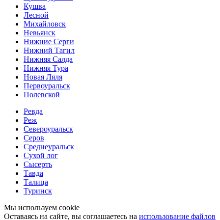
Кушва
Лесной
Михайловск
Невьянск
Нижние Серги
Нижний Тагил
Нижняя Салда
Нижняя Тура
Новая Ляля
Первоуральск
Полевской
Ревда
Реж
Североуральск
Серов
Среднеуральск
Сухой лог
Сысерть
Тавда
Талица
Туринск
Мы используем cookie
Оставаясь на сайте, вы соглашаетесь на
использование файлов