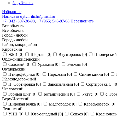
Зарубежная
Избранное
Написать
uytvil-ilicha@mail.ru
+7 (343) 307-38-98
,
+7 (965) 546-87-68
Перезвонить
Все объекты
Все объекты
Город - любой
Город - любой
Район, микрорайон
Кировский
ЖБИ
[0]
Шарташ
[0]
Втузгородок
[0]
Пионерски
Орджоникидзевский
Садовый
[0]
Уралмаш
[0]
Эльмаш
[0]
Октябрьский
Птицефабрика
[0]
Парковый
[0]
Синие камни
[0]
Железнодорожный
Н. Сортировка
[0]
Завокзальный
[0]
Сортировка С.
[0
Чкаловский
Горный щит
[0]
Ботанический
[0]
Уктус
[0]
с. Го
Верх-Исетский
Широкая речка
[0]
Медгородок
[0]
Карасьеозёрск
[0]
Ленинский
УНЦ
[0]
Юго-западный
[0]
Совхоз
[0]
Краснолес