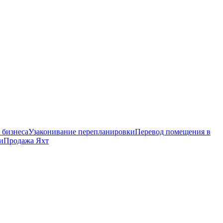
 бизнеса
Узаконивание перепланировки
Перевод помещения в
и
Продажа Яхт