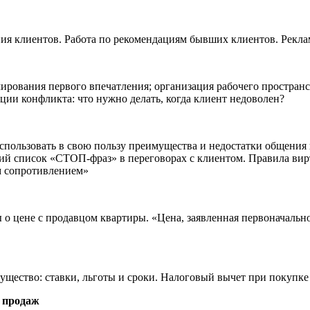
я клиентов. Работа по рекомендациям бывших клиентов. Рекла
рования первого впечатления; организация рабочего пространст
ции конфликта: что нужно делать, когда клиент недоволен?
спользовать в свою пользу преимущества и недостатки общения 
й список «СТОП-фраз» в переговорах с клиентом. Правила вирт
м сопротивлением»
 о цене с продавцом квартиры. «Цена, заявленная первоначальн
мущество: ставки, льготы и сроки. Налоговый вычет при покупк
 продаж