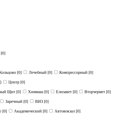
й
[0]
Кольцово
[0]
Лечебный
[0]
Компрессорный
[0]
]
Центр
[0]
рный Щит
[0]
Химмаш
[0]
Елизавет
[0]
Вторчермет
[0]
Заречный
[0]
ВИЗ
[0]
ье
[0]
Академический
[0]
Автовокзал
[0]