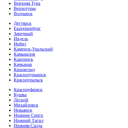
Верхняя Тура
Верхотурье
Волчанск
Дегтярск
Екатеринбург
Заречный
Ивдель
Ирбит
Каменск-Уральский
Камышлов
Карпинск
Качканар
Кировград
Краснотурьинск
Красноуральск
Красноуфимск
Кушва
Лесной
Михайловск
Невьянск
Нижние Серги
Нижний Тагил
Нижняя Салда