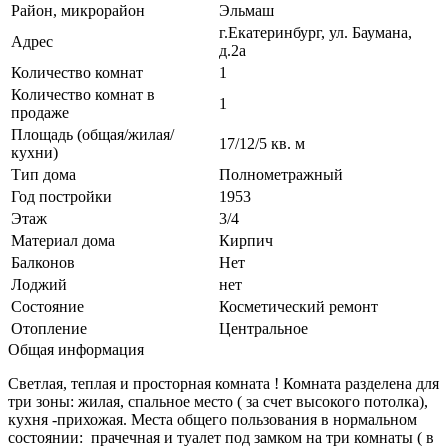
Район, микрорайон
Эльмаш
г.Екатеринбург, ул. Баумана,
Адрес
д.2а
Количество комнат
1
Количество комнат в
1
продаже
Площадь (общая/жилая/
17/12/5 кв. м
кухни)
Тип дома
Полнометражный
Год постройки
1953
Этаж
3/4
Материал дома
Кирпич
Балконов
Нет
Лоджий
нет
Состояние
Косметический ремонт
Отопление
Центральное
Общая информация
Светлая, теплая и просторная комната ! Комната разделена для
три зоны: жилая, спальное место ( за счет высокого потолка),
кухня -прихожая. Места общего пользования в нормальном
состоянии: прачечная и туалет под замком на три комнаты ( в