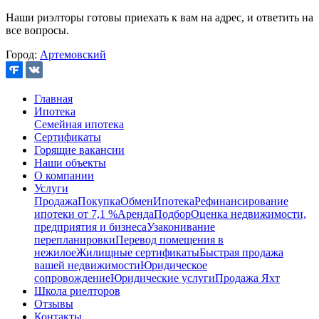
Наши риэлторы готовы приехать к вам на адрес, и ответить на
все вопросы.
Город:
Артемовский
Главная
Ипотека
Семейная ипотека
Сертификаты
Горящие вакансии
Наши объекты
О компании
Услуги
Продажа
Покупка
Обмен
Ипотека
Рефинансирование
ипотеки от 7,1 %
Аренда
Подбор
Оценка недвижимости,
предприятия и бизнеса
Узаконивание
перепланировки
Перевод помещения в
нежилое
Жилищные сертификаты
Быстрая продажа
вашей недвижимости
Юридическое
сопровождение
Юридические услуги
Продажа Яхт
Школа риелторов
Отзывы
Контакты