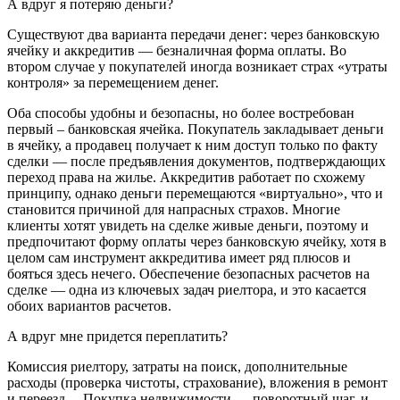
А вдруг я потеряю деньги?
Существуют два варианта передачи денег: через банковскую
ячейку и аккредитив — безналичная форма оплаты. Во
втором случае у покупателей иногда возникает страх «утраты
контроля» за перемещением денег.
Оба способы удобны и безопасны, но более востребован
первый – банковская ячейка. Покупатель закладывает деньги
в ячейку, а продавец получает к ним доступ только по факту
сделки — после предъявления документов, подтверждающих
переход права на жилье. Аккредитив работает по схожему
принципу, однако деньги перемещаются «виртуально», что и
становится причиной для напрасных страхов. Многие
клиенты хотят увидеть на сделке живые деньги, поэтому и
предпочитают форму оплаты через банковскую ячейку, хотя в
целом сам инструмент аккредитива имеет ряд плюсов и
бояться здесь нечего. Обеспечение безопасных расчетов на
сделке — одна из ключевых задач риелтора, и это касается
обоих вариантов расчетов.
А вдруг мне придется переплатить?
Комиссия риелтору, затраты на поиск, дополнительные
расходы (проверка чистоты, страхование), вложения в ремонт
и переезд… Покупка недвижимости — поворотный шаг, и