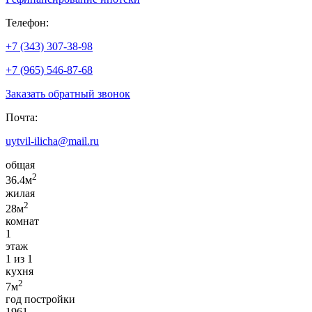
Телефон:
+7 (343) 307-38-98
+7 (965) 546-87-68
Заказать обратный звонок
Почта:
uytvil-ilicha@mail.ru
общая
2
36.4м
жилая
2
28м
комнат
1
этаж
1 из 1
кухня
2
7м
год постройки
1961