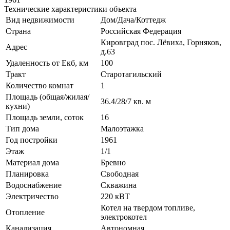
Технические характеристики объекта
Вид недвижимости
Дом/Дача/Коттедж
Страна
Российская Федерация
Кировград пос. Лёвиха, Горняков,
Адрес
д.63
Удаленность от Екб, км
100
Тракт
Старотагильский
Количество комнат
1
Площадь (общая/жилая/
36.4/28/7 кв. м
кухни)
Площадь земли, соток
16
Тип дома
Малоэтажка
Год постройки
1961
Этаж
1/1
Материал дома
Бревно
Планировка
Свободная
Водоснабжение
Скважина
Электричество
220 кВТ
Котел на твердом топливе,
Отопление
электрокотел
Канализация
Автономная