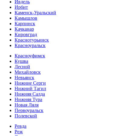
Ивдель
Ирбит
Каменск-Уральский
Камышлов
Карпинск
Качканар
Кировград
Краснотурьинск
Красноуральск
Красноуфимск
Кушва
Лесной
Михайловск
Невьянск
Нижние Серги
Нижний Тагил
Нижняя Салда
Нижняя Тура
Новая Ляля
Первоуральск
Полевской
Ревда
Реж