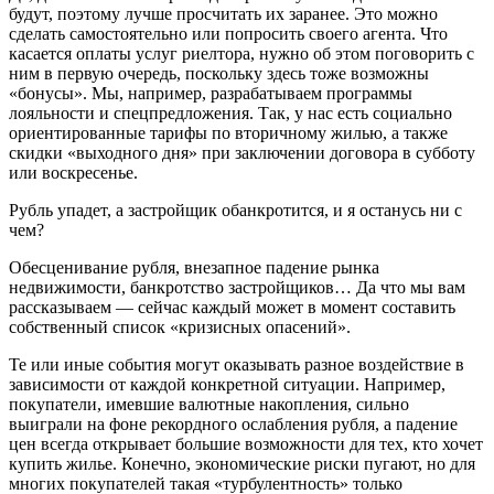
будут, поэтому лучше просчитать их заранее. Это можно
сделать самостоятельно или попросить своего агента. Что
касается оплаты услуг риелтора, нужно об этом поговорить с
ним в первую очередь, поскольку здесь тоже возможны
«бонусы». Мы, например, разрабатываем программы
лояльности и спецпредложения. Так, у нас есть социально
ориентированные тарифы по вторичному жилью, а также
скидки «выходного дня» при заключении договора в субботу
или воскресенье.
Рубль упадет, а застройщик обанкротится, и я останусь ни с
чем?
Обесценивание рубля, внезапное падение рынка
недвижимости, банкротство застройщиков… Да что мы вам
рассказываем — сейчас каждый может в момент составить
собственный список «кризисных опасений».
Те или иные события могут оказывать разное воздействие в
зависимости от каждой конкретной ситуации. Например,
покупатели, имевшие валютные накопления, сильно
выиграли на фоне рекордного ослабления рубля, а падение
цен всегда открывает большие возможности для тех, кто хочет
купить жилье. Конечно, экономические риски пугают, но для
многих покупателей такая «турбулентность» только