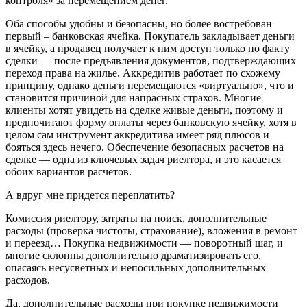
контроля» за перемещением денег.
Оба способы удобны и безопасны, но более востребован
первый – банковская ячейка. Покупатель закладывает деньги
в ячейку, а продавец получает к ним доступ только по факту
сделки — после предъявления документов, подтверждающих
переход права на жилье. Аккредитив работает по схожему
принципу, однако деньги перемещаются «виртуально», что и
становится причиной для напрасных страхов. Многие
клиенты хотят увидеть на сделке живые деньги, поэтому и
предпочитают форму оплаты через банковскую ячейку, хотя в
целом сам инструмент аккредитива имеет ряд плюсов и
бояться здесь нечего. Обеспечение безопасных расчетов на
сделке — одна из ключевых задач риелтора, и это касается
обоих вариантов расчетов.
А вдруг мне придется переплатить?
Комиссия риелтору, затраты на поиск, дополнительные
расходы (проверка чистоты, страхование), вложения в ремонт
и переезд… Покупка недвижимости — поворотный шаг, и
многие склонны дополнительно драматизировать его,
опасаясь несусветных и непосильных дополнительных
расходов.
Да, дополнительные расходы при покупке недвижимости