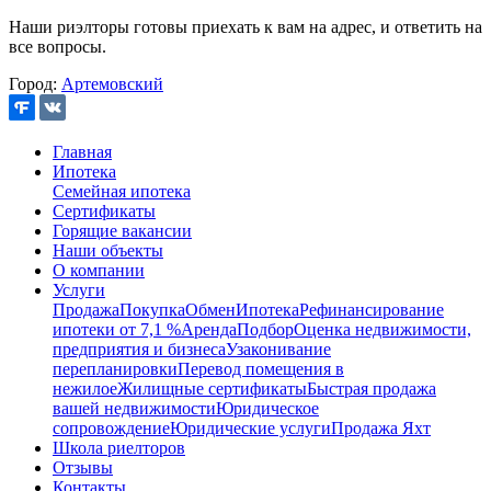
Наши риэлторы готовы приехать к вам на адрес, и ответить на
все вопросы.
Город:
Артемовский
Главная
Ипотека
Семейная ипотека
Сертификаты
Горящие вакансии
Наши объекты
О компании
Услуги
Продажа
Покупка
Обмен
Ипотека
Рефинансирование
ипотеки от 7,1 %
Аренда
Подбор
Оценка недвижимости,
предприятия и бизнеса
Узаконивание
перепланировки
Перевод помещения в
нежилое
Жилищные сертификаты
Быстрая продажа
вашей недвижимости
Юридическое
сопровождение
Юридические услуги
Продажа Яхт
Школа риелторов
Отзывы
Контакты