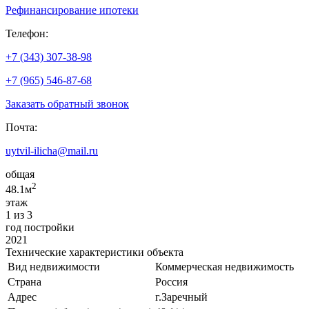
Рефинансирование ипотеки
Телефон:
+7 (343) 307-38-98
+7 (965) 546-87-68
Заказать обратный звонок
Почта:
uytvil-ilicha@mail.ru
общая
2
48.1м
этаж
1 из 3
год постройки
2021
Технические характеристики объекта
Вид недвижимости
Коммерческая недвижимость
Страна
Россия
Адрес
г.Заречный