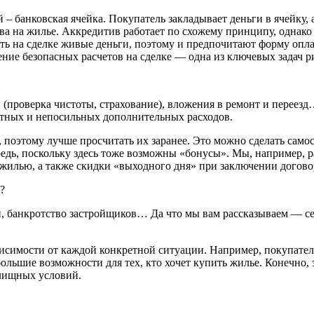
– банковская ячейка. Покупатель закладывает деньги в ячейку, 
а на жилье. Аккредитив работает по схожему принципу, однако 
ь на сделке живые деньги, поэтому и предпочитают форму оплат
ение безопасных расчетов на сделке — одна из ключевых задач ри
ы (проверка чистоты, страхование), вложения в ремонт и пере
етных и непосильных дополнительных расходов.
поэтому лучше просчитать их заранее. Это можно сделать самост
ередь, поскольку здесь тоже возможны «бонусы». Мы, например,
жилью, а также скидки «выходного дня» при заключении договор
?
, банкротство застройщиков… Да что мы вам рассказываем — се
ависимости от каждой конкретной ситуации. Например, покупате
большие возможности для тех, кто хочет купить жилье. Конечно,
илищных условий.