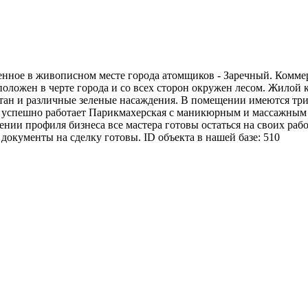
нное в живописном месте города атомщиков - Заречный. Коммер
ложен в черте города и со всех сторон окружен лесом. Жилой к
тан и различные зеленые насаждения. В помещении имеются три
 успешно работает Парикмахерская с маникюрным и массажным 
нии профиля бизнеса все мастера готовы остаться на своих раб
документы на сделку готовы. ID объекта в нашей базе: 510