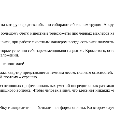
е, на которую средства обычно собирают с большим трудом. А к
о большому счету, известные телесюжеты про черных маклеров ка
 риск, при работе с частным маклером всегда есть риск получить
орые успешно себя зарекомендовали на рынке. Кроме того, ост
 вложений.
а не понимаю!
дажа квартир представляется темным лесом, полным опасностей.
И поэтому – страшно.
из основных профессиональных умений посредника как раз заключ
ищного вопроса. Чтобы человек видел, что здесь нет никаких «
ейку и аккредитив — безналичная форма оплаты. Во втором случа