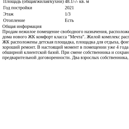
Площадь (общая/жилая/кухни)
48.1/-/- кв. м
Год постройки
2021
Этаж
1/3
Отопление
Есть
Общая информация
Продам нежилое помещение свободного назначения, расположе
дома нового ЖК комфорт класса "Мечта". Жилой комплекс распо
ЖК расположены детская площадка, площадка для отдыха, фон
хороший ремонт. В настоящий момент в помещении уже 4 года
обширной клиентской базой. При смене собственника и сохране
предварительной договоренности. Два взрослых собственника, 