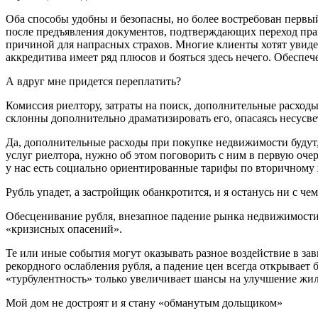
Оба способы удобны и безопасны, но более востребован первый 
после предъявления документов, подтверждающих переход прав
причиной для напрасных страхов. Многие клиенты хотят увидет
аккредитива имеет ряд плюсов и бояться здесь нечего. Обеспеч
А вдруг мне придется переплатить?
Комиссия риелтору, затраты на поиск, дополнительные расход
склонны дополнительно драматизировать его, опасаясь несусв
Да, дополнительные расходы при покупке недвижимости будут, 
услуг риелтора, нужно об этом поговорить с ним в первую оч
у нас есть социально ориентированные тарифы по вторичному 
Рубль упадет, а застройщик обанкротится, и я останусь ни с чем
Обесценивание рубля, внезапное падение рынка недвижимости
«кризисных опасений».
Те или иные события могут оказывать разное воздействие в з
рекордного ослабления рубля, а падение цен всегда открывает 
«турбулентность» только увеличивает шансы на улучшение ж
Мой дом не достроят и я стану «обманутым дольщиком»