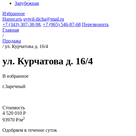
Зарубежная
Избранное
Написать
uytvil-ilicha@mail.ru
+7 (343) 307-38-98
,
+7 (965) 546-87-68
Перезвонить
Главная
/
Продажа
/
ул. Курчатова д. 16/4
ул. Курчатова д. 16/4
В избранное
г.Заречный
Стоимость
4 520 010 Р
2
93970 Р/м
Одобряем в течение суток