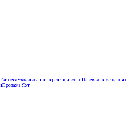
 бизнеса
Узаконивание перепланировки
Перевод помещения в
и
Продажа Яхт