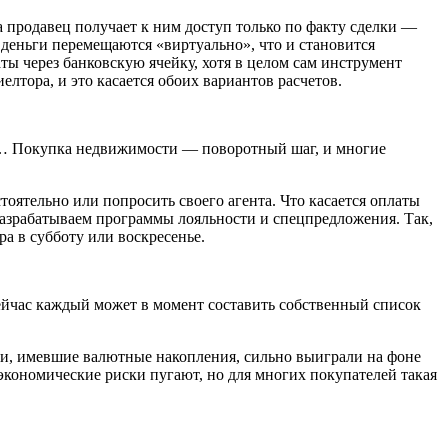
а продавец получает к ним доступ только по факту сделки —
деньги перемещаются «виртуально», что и становится
ы через банковскую ячейку, хотя в целом сам инструмент
елтора, и это касается обоих вариантов расчетов.
езд… Покупка недвижимости — поворотный шаг, и многие
оятельно или попросить своего агента. Что касается оплаты
 разрабатываем программы лояльности и спецпредложения. Так,
а в субботу или воскресенье.
йчас каждый может в момент составить собственный список
ли, имевшие валютные накопления, сильно выиграли на фоне
 экономические риски пугают, но для многих покупателей такая