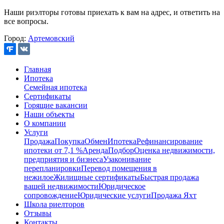
Наши риэлторы готовы приехать к вам на адрес, и ответить на
все вопросы.
Город:
Артемовский
Главная
Ипотека
Семейная ипотека
Сертификаты
Горящие вакансии
Наши объекты
О компании
Услуги
Продажа
Покупка
Обмен
Ипотека
Рефинансирование
ипотеки от 7,1 %
Аренда
Подбор
Оценка недвижимости,
предприятия и бизнеса
Узаконивание
перепланировки
Перевод помещения в
нежилое
Жилищные сертификаты
Быстрая продажа
вашей недвижимости
Юридическое
сопровождение
Юридические услуги
Продажа Яхт
Школа риелторов
Отзывы
Контакты