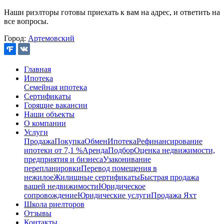
Наши риэлторы готовы приехать к вам на адрес, и ответить на
все вопросы.
Город:
Артемовский
Главная
Ипотека
Семейная ипотека
Сертификаты
Горящие вакансии
Наши объекты
О компании
Услуги
Продажа
Покупка
Обмен
Ипотека
Рефинансирование
ипотеки от 7,1 %
Аренда
Подбор
Оценка недвижимости,
предприятия и бизнеса
Узаконивание
перепланировки
Перевод помещения в
нежилое
Жилищные сертификаты
Быстрая продажа
вашей недвижимости
Юридическое
сопровождение
Юридические услуги
Продажа Яхт
Школа риелторов
Отзывы
Контакты