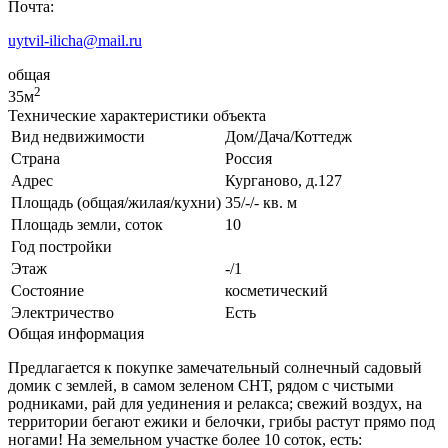
Почта:
uytvil-ilicha@mail.ru
общая
2
35м
Технические характеристики объекта
Вид недвижимости
Дом/Дача/Коттедж
Страна
Россия
Адрес
Курганово, д.127
Площадь (общая/жилая/кухни)
35/-/- кв. м
Площадь земли, соток
10
Год постройки
Этаж
-/1
Состояние
косметический
Электричество
Есть
Общая информация
Предлагается к покупке замечательный солнечный садовый
домик с землей, в самом зеленом СНТ, рядом с чистыми
родниками, рай для уединения и релакса; свежий воздух, на
территории бегают ежики и белочки, грибы растут прямо под
ногами! На земельном участке более 10 соток, есть: