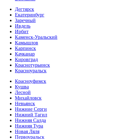
Дегтярск
Екатеринбург
Заречный
Ивдель
Ирбит
Каменск-Уральский
Камышлов
Карпинск
Качканар
Кировград
Краснотурьинск
Красноуральск
Красноуфимск
Кушва
Лесной
Михайловск
Невьянск
Нижние Серги
Нижний Тагил
Нижняя Салда
Нижняя Тура
Новая Ляля
Первоуральск