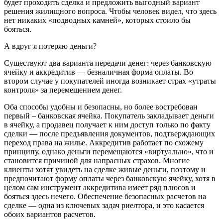
будет проходить сделка и предложить выгодный вариант
решения жилищного вопроса. Чтобы человек видел, что здесь
нет никаких «подводных камней», которых стоило бы
бояться.
А вдруг я потеряю деньги?
Существуют два варианта передачи денег: через банковскую
ячейку и аккредитив — безналичная форма оплаты. Во
втором случае у покупателей иногда возникает страх «утраты
контроля» за перемещением денег.
Оба способы удобны и безопасны, но более востребован
первый – банковская ячейка. Покупатель закладывает деньги
в ячейку, а продавец получает к ним доступ только по факту
сделки — после предъявления документов, подтверждающих
переход права на жилье. Аккредитив работает по схожему
принципу, однако деньги перемещаются «виртуально», что и
становится причиной для напрасных страхов. Многие
клиенты хотят увидеть на сделке живые деньги, поэтому и
предпочитают форму оплаты через банковскую ячейку, хотя в
целом сам инструмент аккредитива имеет ряд плюсов и
бояться здесь нечего. Обеспечение безопасных расчетов на
сделке — одна из ключевых задач риелтора, и это касается
обоих вариантов расчетов.