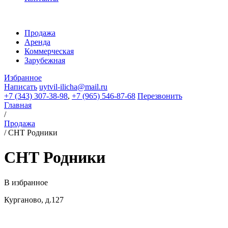
Продажа
Аренда
Коммерческая
Зарубежная
Избранное
Написать
uytvil-ilicha@mail.ru
+7 (343) 307-38-98
,
+7 (965) 546-87-68
Перезвонить
Главная
/
Продажа
/
СНТ Родники
СНТ Родники
В избранное
Курганово, д.127