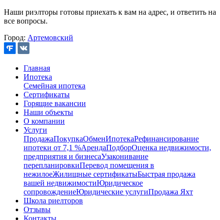
Наши риэлторы готовы приехать к вам на адрес, и ответить на
все вопросы.
Город:
Артемовский
Главная
Ипотека
Семейная ипотека
Сертификаты
Горящие вакансии
Наши объекты
О компании
Услуги
Продажа
Покупка
Обмен
Ипотека
Рефинансирование
ипотеки от 7,1 %
Аренда
Подбор
Оценка недвижимости,
предприятия и бизнеса
Узаконивание
перепланировки
Перевод помещения в
нежилое
Жилищные сертификаты
Быстрая продажа
вашей недвижимости
Юридическое
сопровождение
Юридические услуги
Продажа Яхт
Школа риелторов
Отзывы
Контакты