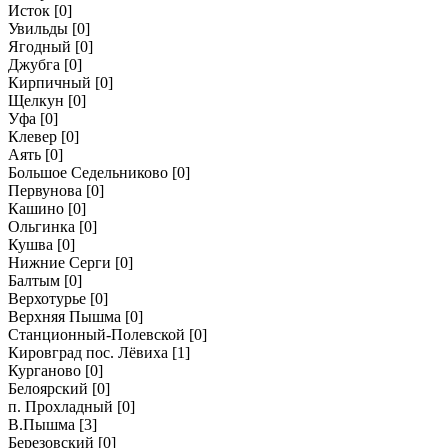
Исток
[0]
Увильды
[0]
Ягодный
[0]
Джубга
[0]
Кирпичный
[0]
Щелкун
[0]
Уфа
[0]
Клевер
[0]
Аять
[0]
Большое Седельниково
[0]
Первунова
[0]
Кашино
[0]
Ольгинка
[0]
Кушва
[0]
Нижние Серги
[0]
Балтым
[0]
Верхотурье
[0]
Верхняя Пышма
[0]
Станционный-Полевской
[0]
Кировград пос. Лёвиха
[1]
Курганово
[0]
Белоярский
[0]
п. Прохладный
[0]
В.Пышма
[3]
Березовский
[0]