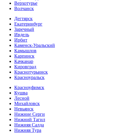
Верхотурье
Волчанск
Дегтярск
Екатеринбург
Заречный
Ивдель
Ирбит
Каменск-Уральский
Камышлов
Карпинск
Качканар
Кировград
Краснотурьинск
Красноуральск
Красноуфимск
Кушва
Лесной
Михайловск
Невьянск
Нижние Серги
Нижний Тагил
Нижняя Салда
Нижняя Тура