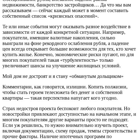
недвижимости, банкротство застройщиков… Да что мы вам
рассказываем — сейчас каждый может в момент составить
собственный список «кризисных опасений».
Те или иные события могут оказывать разное воздействие в
зависимости от каждой конкретной ситуации. Например,
покупатели, имевшие валютные накопления, сильно
выиграли на фоне рекордного ослабления рубля, а падение
цен всегда открывает большие возможности для тех, кто хочет
купить жилье. Конечно, экономические риски пугают, но для
многих покупателей такая «турбулентность» только
увеличивает шансы на улучшение жилищных условий.
Мой дом не достроят и я стану «обманутым дольщиком»
Комментарии, как говорится, излишни. Копить полжизни,
чтобы стать героем телесюжета без денег и собственной
квартиры — такая перспектива напугает кого угодно.
Страх недостроя проекта беспокоит любого покупателя. Но
новостройки привлекают доступностью на начальном этапе, и
многим покупателям другие варианты просто не подходят.
Если уж решились, то нужно внимательно изучить проект,
включая документацию, схему продаж, темпы строительства и
прочие факторы. Наличие ипотечных программ по