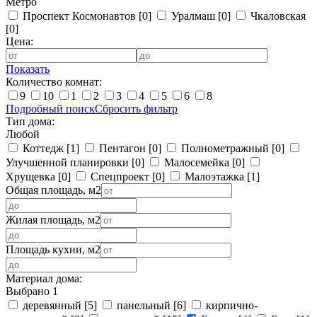
Метро
Проспект Космонавтов
[0]
Уралмаш
[0]
Чкаловская
[0]
Цена:
Показать
Количество комнат:
9
10
1
2
3
4
5
6
8
Подробный поиск
Сбросить фильтр
Тип дома:
Любой
Коттедж
[1]
Пентагон
[0]
Полнометражный
[0]
Улучшенной планировки
[0]
Малосемейка
[0]
Хрущевка
[0]
Спецпроект
[0]
Малоэтажка
[1]
Общая площадь, м2
Жилая площадь, м2
Площадь кухни, м2
Материал дома:
Выбрано 1
деревянный
[5]
панельный
[6]
кирпично-