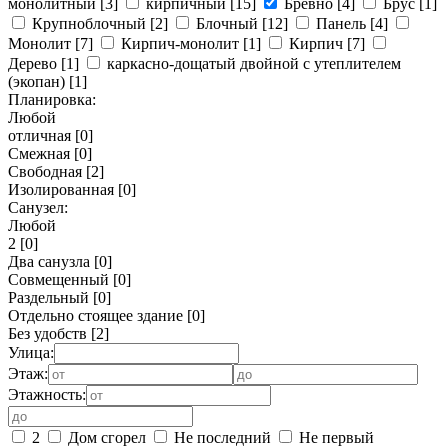
монолитный
[3]
кирпичный
[15]
Бревно
[4]
Брус
[1]
Крупноблочный
[2]
Блочный
[12]
Панель
[4]
Монолит
[7]
Кирпич-монолит
[1]
Кирпич
[7]
Дерево
[1]
каркасно-дощатый двойной с утеплителем
(экопан)
[1]
Планировка:
Любой
отличная
[0]
Смежная
[0]
Свободная
[2]
Изолированная
[0]
Санузел:
Любой
2
[0]
Два санузла
[0]
Совмещенный
[0]
Раздельный
[0]
Отдельно стоящее здание
[0]
Без удобств
[2]
Улица:
Этаж:
Этажность:
2
Дом сгорел
Не последний
Не первый