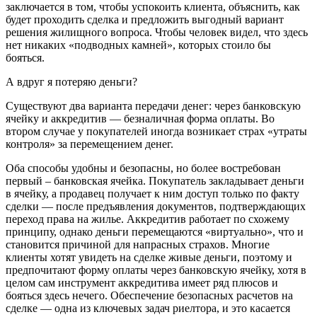
заключается в том, чтобы успокоить клиента, объяснить, как
будет проходить сделка и предложить выгодный вариант
решения жилищного вопроса. Чтобы человек видел, что здесь
нет никаких «подводных камней», которых стоило бы
бояться.
А вдруг я потеряю деньги?
Существуют два варианта передачи денег: через банковскую
ячейку и аккредитив — безналичная форма оплаты. Во
втором случае у покупателей иногда возникает страх «утраты
контроля» за перемещением денег.
Оба способы удобны и безопасны, но более востребован
первый – банковская ячейка. Покупатель закладывает деньги
в ячейку, а продавец получает к ним доступ только по факту
сделки — после предъявления документов, подтверждающих
переход права на жилье. Аккредитив работает по схожему
принципу, однако деньги перемещаются «виртуально», что и
становится причиной для напрасных страхов. Многие
клиенты хотят увидеть на сделке живые деньги, поэтому и
предпочитают форму оплаты через банковскую ячейку, хотя в
целом сам инструмент аккредитива имеет ряд плюсов и
бояться здесь нечего. Обеспечение безопасных расчетов на
сделке — одна из ключевых задач риелтора, и это касается