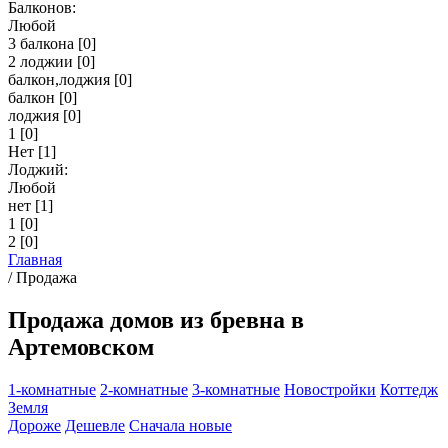
Балконов:
Любой
3 балкона
[0]
2 лоджии
[0]
балкон,лоджия
[0]
балкон
[0]
лоджия
[0]
1
[0]
Нет
[1]
Лоджий:
Любой
нет
[1]
1
[0]
2
[0]
Главная
/
Продажа
Продажа домов из бревна в
Артемовском
1-комнатные
2-комнатные
3-комнатные
Новостройки
Коттедж
Земля
Дороже
Дешевле
Сначала новые