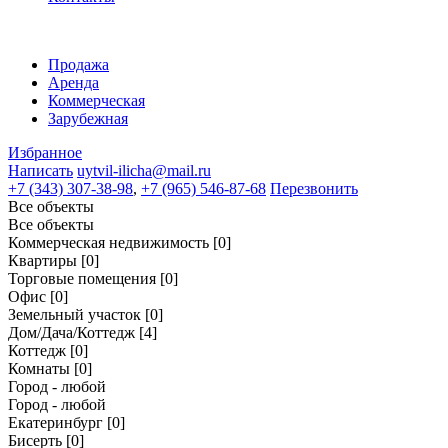
Продажа
Аренда
Коммерческая
Зарубежная
Избранное
Написать
uytvil-ilicha@mail.ru
+7 (343) 307-38-98
,
+7 (965) 546-87-68
Перезвонить
Все объекты
Все объекты
Коммерческая недвижимость
[0]
Квартиры
[0]
Торговые помещения
[0]
Офис
[0]
Земельный участок
[0]
Дом/Дача/Коттедж
[4]
Коттедж
[0]
Комнаты
[0]
Город - любой
Город - любой
Екатеринбург
[0]
Бисерть
[0]