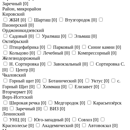
Заречный
[0]
Район, микрорайон
Кировский
ЖБИ
[0]
Шарташ
[0]
Втузгородок
[0]
Пионерский
[0]
Орджоникидзевский
Садовый
[0]
Уралмаш
[0]
Эльмаш
[0]
Октябрьский
Птицефабрика
[0]
Парковый
[0]
Синие камни
[0]
Кольцово
[0]
Лечебный
[0]
Компрессорный
[0]
Железнодорожный
Н. Сортировка
[0]
Завокзальный
[0]
Сортировка С.
[0]
Центр
[0]
Чкаловский
Горный щит
[0]
Ботанический
[0]
Уктус
[0]
с.
Горный Щит
[0]
Химмаш
[0]
Елизавет
[0]
Вторчермет
[0]
Верх-Исетский
Широкая речка
[0]
Медгородок
[0]
Карасьеозёрск
[0]
Заречный
[0]
ВИЗ
[0]
Ленинский
УНЦ
[0]
Юго-западный
[0]
Совхоз
[0]
Краснолесье
[0]
Академический
[0]
Автовокзал
[0]