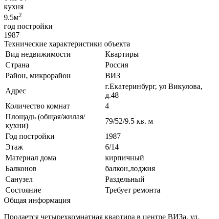
кухня
2
9.5м
год постройки
1987
Технические характеристики объекта
Вид недвижимости
Квартиры
Страна
Россия
Район, микрорайон
ВИЗ
г.Екатеринбург, ул Викулова,
Адрес
д.48
Количество комнат
4
Площадь (общая/жилая/
79/52/9.5 кв. м
кухни)
Год постройки
1987
Этаж
6/14
Материал дома
кирпичный
Балконов
балкон,лоджия
Санузел
Раздельный
Состояние
Требует ремонта
Общая информация
Продается четырехкомнатная квартира в центре ВИЗа, ул.