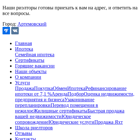
Наши риэлторы готовы приехать к вам на адрес, и ответить на
все вопросы.
Город:
Артемовский
Главная
Ипотека
Семейная ипотека
Сертификаты
Горящие вакансии
Наши объекты
О компании
Услуги
Продажа
Покупка
Обмен
Ипотека
Рефинансирование
ипотеки от 7,1 %
Аренда
Подбор
Оценка недвижимости,
предприятия и бизнеса
Узаконивание
перепланировки
Перевод помещения в
нежилое
Жилищные сертификаты
Быстрая продажа
вашей недвижимости
Юридическое
сопровождение
Юридические услуги
Продажа Яхт
Школа риелторов
Отзывы
Контакты