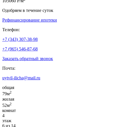
105060 Р/м
Одобряем в течение суток
Рефинансирование ипотеки
Телефон:
+7 (343) 307-38-98
+7 (965) 546-87-68
Заказать обратный звонок
Почта:
uytvil-ilicha@mail.ru
общая
2
79м
жилая
2
52м
комнат
4
этаж
6 из 14