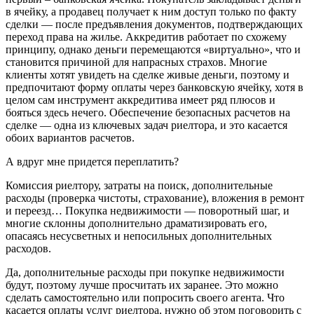
в ячейку, а продавец получает к ним доступ только по факту
сделки — после предъявления документов, подтверждающих
переход права на жилье. Аккредитив работает по схожему
принципу, однако деньги перемещаются «виртуально», что и
становится причиной для напрасных страхов. Многие
клиенты хотят увидеть на сделке живые деньги, поэтому и
предпочитают форму оплаты через банковскую ячейку, хотя в
целом сам инструмент аккредитива имеет ряд плюсов и
бояться здесь нечего. Обеспечение безопасных расчетов на
сделке — одна из ключевых задач риелтора, и это касается
обоих вариантов расчетов.
А вдруг мне придется переплатить?
Комиссия риелтору, затраты на поиск, дополнительные
расходы (проверка чистоты, страхование), вложения в ремонт
и переезд… Покупка недвижимости — поворотный шаг, и
многие склонны дополнительно драматизировать его,
опасаясь несусветных и непосильных дополнительных
расходов.
Да, дополнительные расходы при покупке недвижимости
будут, поэтому лучше просчитать их заранее. Это можно
сделать самостоятельно или попросить своего агента. Что
касается оплаты услуг риелтора, нужно об этом поговорить с