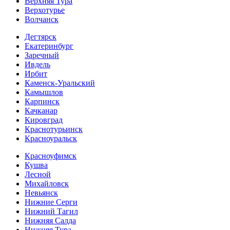
Верхняя Тура
Верхотурье
Волчанск
Дегтярск
Екатеринбург
Заречный
Ивдель
Ирбит
Каменск-Уральский
Камышлов
Карпинск
Качканар
Кировград
Краснотурьинск
Красноуральск
Красноуфимск
Кушва
Лесной
Михайловск
Невьянск
Нижние Серги
Нижний Тагил
Нижняя Салда
Нижняя Тура