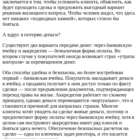
заключается в том, чтобы успокоить клиента, объяснить, как
будет проходить сделка и предложить выгодный вариант
решения жилищного вопроса. Чтобы человек видел, что здесь
нет никаких «подводных камней», которых стоило бы
бояться.
А вдруг я потеряю деньги?
Существуют два варианта передачи денег: через банковскую
ячейку и аккредитив — безналичная форма оплаты. Во
втором случае у покупателей иногда возникает страх «утраты
контроля» за перемещением денег.
Оба способы удобны и безопасны, но более востребован
первый – банковская ячейка. Покупатель закладывает деньги
в ячейку, а продавец получает к ним доступ только по факту
сделки — после предъявления документов, подтверждающих
переход права на жилье. Аккредитив работает по схожему
принципу, однако деньги перемещаются «виртуально», что и
становится причиной для напрасных страхов. Многие
клиенты хотят увидеть на сделке живые деньги, поэтому и
предпочитают форму оплаты через банковскую ячейку, хотя в
целом сам инструмент аккредитива имеет ряд плюсов и
бояться здесь нечего. Обеспечение безопасных расчетов на
сделке — одна из ключевых задач риелтора, и это касается