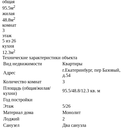
общая
2
95.5м
жилая
2
48.8м
комнат
3
этаж
5 из 26
кухня
2
12.3м
Технические характеристики объекта
Вид недвижимости
Квартиры
г.Екатеринбург, пер Базовый,
Адрес
д.54
Количество комнат
3
Площадь (общая/жилая/
95.5/48.8/12.3 кв. м
кухни)
Год постройки
Этаж
5/26
Материал дома
Монолит
Лоджий
2
Санузел
Два санузла