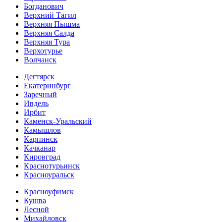
Богданович
Верхний Тагил
Верхняя Пышма
Верхняя Салда
Верхняя Тура
Верхотурье
Волчанск
Дегтярск
Екатеринбург
Заречный
Ивдель
Ирбит
Каменск-Уральский
Камышлов
Карпинск
Качканар
Кировград
Краснотурьинск
Красноуральск
Красноуфимск
Кушва
Лесной
Михайловск