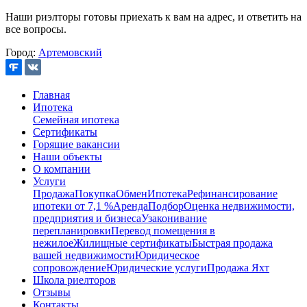
Наши риэлторы готовы приехать к вам на адрес, и ответить на
все вопросы.
Город:
Артемовский
Главная
Ипотека
Семейная ипотека
Сертификаты
Горящие вакансии
Наши объекты
О компании
Услуги
Продажа
Покупка
Обмен
Ипотека
Рефинансирование
ипотеки от 7,1 %
Аренда
Подбор
Оценка недвижимости,
предприятия и бизнеса
Узаконивание
перепланировки
Перевод помещения в
нежилое
Жилищные сертификаты
Быстрая продажа
вашей недвижимости
Юридическое
сопровождение
Юридические услуги
Продажа Яхт
Школа риелторов
Отзывы
Контакты