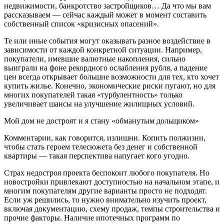
недвижимости, банкротство застройщиков… Да что мы вам
рассказываем — сейчас каждый может в момент составить
собственный список «кризисных опасений».
Те или иные события могут оказывать разное воздействие в
зависимости от каждой конкретной ситуации. Например,
покупатели, имевшие валютные накопления, сильно
выиграли на фоне рекордного ослабления рубля, а падение
цен всегда открывает большие возможности для тех, кто хочет
купить жилье. Конечно, экономические риски пугают, но для
многих покупателей такая «турбулентность» только
увеличивает шансы на улучшение жилищных условий.
Мой дом не достроят и я стану «обманутым дольщиком»
Комментарии, как говорится, излишни. Копить полжизни,
чтобы стать героем телесюжета без денег и собственной
квартиры — такая перспектива напугает кого угодно.
Страх недостроя проекта беспокоит любого покупателя. Но
новостройки привлекают доступностью на начальном этапе, и
многим покупателям другие варианты просто не подходят.
Если уж решились, то нужно внимательно изучить проект,
включая документацию, схему продаж, темпы строительства и
прочие факторы. Наличие ипотечных программ по