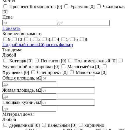
Метро
Проспект Космонавтов
[0]
Уралмаш
[0]
Чкаловская
[0]
Цена:
Показать
Количество комнат:
9
10
1
2
3
4
5
6
8
Подробный поиск
Сбросить фильтр
Тип дома:
Любой
Коттедж
[0]
Пентагон
[0]
Полнометражный
[0]
Улучшенной планировки
[0]
Малосемейка
[0]
Хрущевка
[0]
Спецпроект
[0]
Малоэтажка
[0]
Общая площадь, м2
Жилая площадь, м2
Площадь кухни, м2
Материал дома:
Любой
деревянный
[0]
панельный
[0]
кирпично-