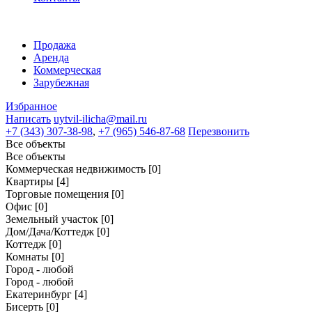
Продажа
Аренда
Коммерческая
Зарубежная
Избранное
Написать
uytvil-ilicha@mail.ru
+7 (343) 307-38-98
,
+7 (965) 546-87-68
Перезвонить
Все объекты
Все объекты
Коммерческая недвижимость
[0]
Квартиры
[4]
Торговые помещения
[0]
Офис
[0]
Земельный участок
[0]
Дом/Дача/Коттедж
[0]
Коттедж
[0]
Комнаты
[0]
Город - любой
Город - любой
Екатеринбург
[4]
Бисерть
[0]