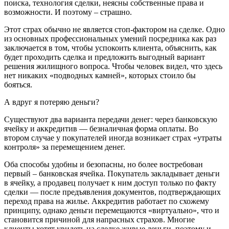
поиска, технология сделки, неясны собственные права и
возможности. И поэтому – страшно.
Этот страх обычно не является стоп-фактором на сделке. Одно
из основных профессиональных умений посредника как раз
заключается в том, чтобы успокоить клиента, объяснить, как
будет проходить сделка и предложить выгодный вариант
решения жилищного вопроса. Чтобы человек видел, что здесь
нет никаких «подводных камней», которых стоило бы
бояться.
А вдруг я потеряю деньги?
Существуют два варианта передачи денег: через банковскую
ячейку и аккредитив — безналичная форма оплаты. Во
втором случае у покупателей иногда возникает страх «утраты
контроля» за перемещением денег.
Оба способы удобны и безопасны, но более востребован
первый – банковская ячейка. Покупатель закладывает деньги
в ячейку, а продавец получает к ним доступ только по факту
сделки — после предъявления документов, подтверждающих
переход права на жилье. Аккредитив работает по схожему
принципу, однако деньги перемещаются «виртуально», что и
становится причиной для напрасных страхов. Многие
клиенты хотят увидеть на сделке живые деньги, поэтому и