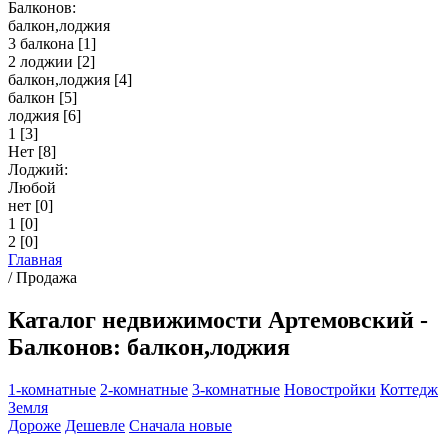
Балконов:
балкон,лоджия
3 балкона
[1]
2 лоджии
[2]
балкон,лоджия
[4]
балкон
[5]
лоджия
[6]
1
[3]
Нет
[8]
Лоджий:
Любой
нет
[0]
1
[0]
2
[0]
Главная
/
Продажа
Каталог недвижимости Артемовский -
Балконов: балкон,лоджия
1-комнатные
2-комнатные
3-комнатные
Новостройки
Коттедж
Земля
Дороже
Дешевле
Сначала новые