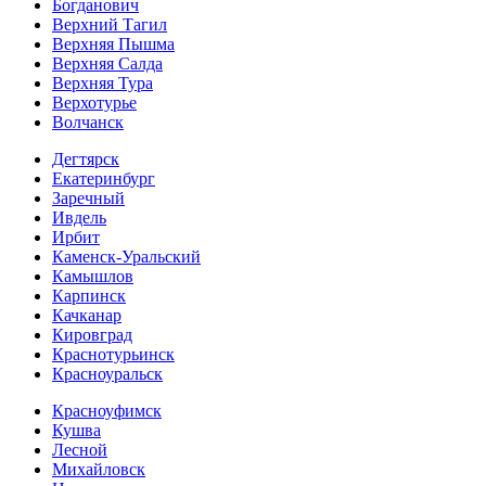
Богданович
Верхний Тагил
Верхняя Пышма
Верхняя Салда
Верхняя Тура
Верхотурье
Волчанск
Дегтярск
Екатеринбург
Заречный
Ивдель
Ирбит
Каменск-Уральский
Камышлов
Карпинск
Качканар
Кировград
Краснотурьинск
Красноуральск
Красноуфимск
Кушва
Лесной
Михайловск