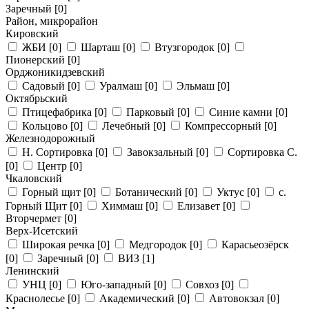
Заречный
[0]
Район, микрорайон
Кировский
ЖБИ
[0]
Шарташ
[0]
Втузгородок
[0]
Пионерский
[0]
Орджоникидзевский
Садовый
[0]
Уралмаш
[0]
Эльмаш
[0]
Октябрьский
Птицефабрика
[0]
Парковый
[0]
Синие камни
[0]
Кольцово
[0]
Лечебный
[0]
Компрессорный
[0]
Железнодорожный
Н. Сортировка
[0]
Завокзальный
[0]
Сортировка С.
[0]
Центр
[0]
Чкаловский
Горный щит
[0]
Ботанический
[0]
Уктус
[0]
с.
Горный Щит
[0]
Химмаш
[0]
Елизавет
[0]
Вторчермет
[0]
Верх-Исетский
Широкая речка
[0]
Медгородок
[0]
Карасьеозёрск
[0]
Заречный
[0]
ВИЗ
[1]
Ленинский
УНЦ
[0]
Юго-западный
[0]
Совхоз
[0]
Краснолесье
[0]
Академический
[0]
Автовокзал
[0]