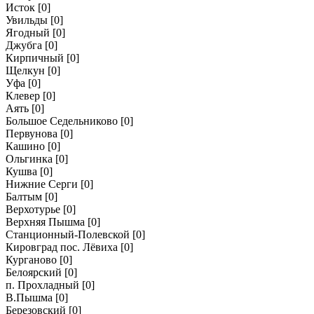
Исток
[0]
Увильды
[0]
Ягодный
[0]
Джубга
[0]
Кирпичный
[0]
Щелкун
[0]
Уфа
[0]
Клевер
[0]
Аять
[0]
Большое Седельниково
[0]
Первунова
[0]
Кашино
[0]
Ольгинка
[0]
Кушва
[0]
Нижние Серги
[0]
Балтым
[0]
Верхотурье
[0]
Верхняя Пышма
[0]
Станционный-Полевской
[0]
Кировград пос. Лёвиха
[0]
Курганово
[0]
Белоярский
[0]
п. Прохладный
[0]
В.Пышма
[0]
Березовский
[0]