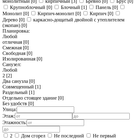
монолитный
[0]
кирпичный
[3]
Бревно
[0]
Брус
[0]
Крупноблочный
[0]
Блочный
[1]
Панель
[0]
Монолит
[0]
Кирпич-монолит
[0]
Кирпич
[0]
Дерево
[0]
каркасно-дощатый двойной с утеплителем
(экопан)
[0]
Планировка:
Любой
отличная
[0]
Смежная
[0]
Свободная
[0]
Изолированная
[0]
Санузел:
Любой
2
[2]
Два санузла
[0]
Совмещенный
[1]
Раздельный
[1]
Отдельно стоящее здание
[0]
Без удобств
[0]
Улица:
Этаж:
Этажность:
2
Дом сгорел
Не последний
Не первый