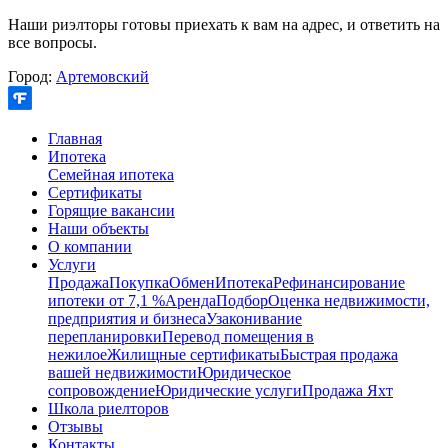
Наши риэлторы готовы приехать к вам на адрес, и ответить на
все вопросы.
Город:
Артемовский
Главная
Ипотека
Семейная ипотека
Сертификаты
Горящие вакансии
Наши объекты
О компании
Услуги
Продажа
Покупка
Обмен
Ипотека
Рефинансирование
ипотеки от 7,1 %
Аренда
Подбор
Оценка недвижимости,
предприятия и бизнеса
Узаконивание
перепланировки
Перевод помещения в
нежилое
Жилищные сертификаты
Быстрая продажа
вашей недвижимости
Юридическое
сопровождение
Юридические услуги
Продажа Яхт
Школа риелторов
Отзывы
Контакты