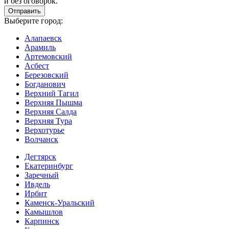
и без оговорок.
Выберите город:
Алапаевск
Арамиль
Артемовский
Асбест
Березовский
Богданович
Верхний Тагил
Верхняя Пышма
Верхняя Салда
Верхняя Тура
Верхотурье
Волчанск
Дегтярск
Екатеринбург
Заречный
Ивдель
Ирбит
Каменск-Уральский
Камышлов
Карпинск