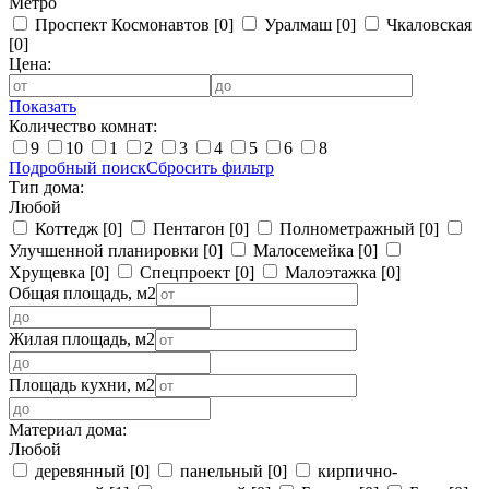
Метро
Проспект Космонавтов
[0]
Уралмаш
[0]
Чкаловская
[0]
Цена:
Показать
Количество комнат:
9
10
1
2
3
4
5
6
8
Подробный поиск
Сбросить фильтр
Тип дома:
Любой
Коттедж
[0]
Пентагон
[0]
Полнометражный
[0]
Улучшенной планировки
[0]
Малосемейка
[0]
Хрущевка
[0]
Спецпроект
[0]
Малоэтажка
[0]
Общая площадь, м2
Жилая площадь, м2
Площадь кухни, м2
Материал дома:
Любой
деревянный
[0]
панельный
[0]
кирпично-