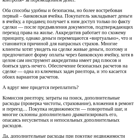
Оба способы удобны и безопасны, но более востребован
первый – банковская ячейка. Покупатель закладывает деньги
в ячейку, а продавец получает к ним доступ только по факту
сделки — после предъявления документов, подтверждающих
переход права на жилье. Аккредитив работает по схожему
принципу, однако деньги перемещаются «виртуально», что и
становится причиной для напрасных страхов. Многие
клиенты хотят увидеть на сделке живые деньги, поэтому и
предпочитают форму оплаты через банковскую ячейку, хотя в
целом сам инструмент аккредитива имеет ряд плюсов и
бояться здесь нечего. Обеспечение безопасных расчетов на
сделке — одна из ключевых задач риелтора, и это касается
обоих вариантов расчетов.
А вдруг мне придется переплатить?
Комиссия риелтору, затраты на поиск, дополнительные
расходы (проверка чистоты, страхование), вложения в ремонт
и переезд… Покупка недвижимости — поворотный шаг, и
многие склонны дополнительно драматизировать его,
опасаясь несусветных и непосильных дополнительных
расходов.
Да, дополнительные расходы при покупке недвижимости