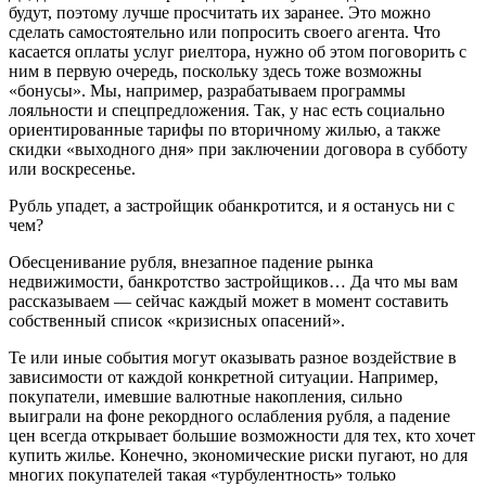
будут, поэтому лучше просчитать их заранее. Это можно
сделать самостоятельно или попросить своего агента. Что
касается оплаты услуг риелтора, нужно об этом поговорить с
ним в первую очередь, поскольку здесь тоже возможны
«бонусы». Мы, например, разрабатываем программы
лояльности и спецпредложения. Так, у нас есть социально
ориентированные тарифы по вторичному жилью, а также
скидки «выходного дня» при заключении договора в субботу
или воскресенье.
Рубль упадет, а застройщик обанкротится, и я останусь ни с
чем?
Обесценивание рубля, внезапное падение рынка
недвижимости, банкротство застройщиков… Да что мы вам
рассказываем — сейчас каждый может в момент составить
собственный список «кризисных опасений».
Те или иные события могут оказывать разное воздействие в
зависимости от каждой конкретной ситуации. Например,
покупатели, имевшие валютные накопления, сильно
выиграли на фоне рекордного ослабления рубля, а падение
цен всегда открывает большие возможности для тех, кто хочет
купить жилье. Конечно, экономические риски пугают, но для
многих покупателей такая «турбулентность» только