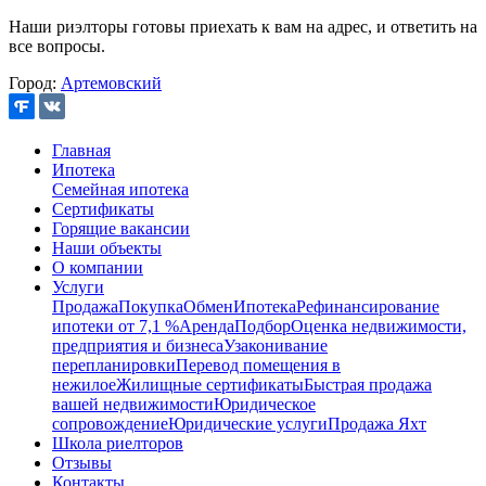
Наши риэлторы готовы приехать к вам на адрес, и ответить на
все вопросы.
Город:
Артемовский
Главная
Ипотека
Семейная ипотека
Сертификаты
Горящие вакансии
Наши объекты
О компании
Услуги
Продажа
Покупка
Обмен
Ипотека
Рефинансирование
ипотеки от 7,1 %
Аренда
Подбор
Оценка недвижимости,
предприятия и бизнеса
Узаконивание
перепланировки
Перевод помещения в
нежилое
Жилищные сертификаты
Быстрая продажа
вашей недвижимости
Юридическое
сопровождение
Юридические услуги
Продажа Яхт
Школа риелторов
Отзывы
Контакты