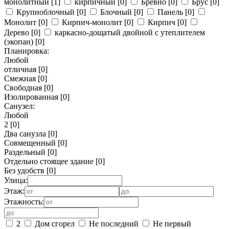
монолитный
[1]
кирпичный
[0]
Бревно
[0]
Брус
[0]
Крупноблочный
[0]
Блочный
[0]
Панель
[0]
Монолит
[0]
Кирпич-монолит
[0]
Кирпич
[0]
Дерево
[0]
каркасно-дощатый двойной с утеплителем
(экопан)
[0]
Планировка:
Любой
отличная
[0]
Смежная
[0]
Свободная
[0]
Изолированная
[0]
Санузел:
Любой
2
[0]
Два санузла
[0]
Совмещенный
[0]
Раздельный
[0]
Отдельно стоящее здание
[0]
Без удобств
[0]
Улица:
Этаж:
Этажность:
2
Дом сгорел
Не последний
Не первый