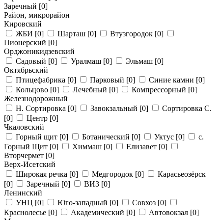
Заречный
[0]
Район, микрорайон
Кировский
ЖБИ
[0]
Шарташ
[0]
Втузгородок
[0]
Пионерский
[0]
Орджоникидзевский
Садовый
[0]
Уралмаш
[0]
Эльмаш
[0]
Октябрьский
Птицефабрика
[0]
Парковый
[0]
Синие камни
[0]
Кольцово
[0]
Лечебный
[0]
Компрессорный
[0]
Железнодорожный
Н. Сортировка
[0]
Завокзальный
[0]
Сортировка С.
[0]
Центр
[0]
Чкаловский
Горный щит
[0]
Ботанический
[0]
Уктус
[0]
с.
Горный Щит
[0]
Химмаш
[0]
Елизавет
[0]
Вторчермет
[0]
Верх-Исетский
Широкая речка
[0]
Медгородок
[0]
Карасьеозёрск
[0]
Заречный
[0]
ВИЗ
[0]
Ленинский
УНЦ
[0]
Юго-западный
[0]
Совхоз
[0]
Краснолесье
[0]
Академический
[0]
Автовокзал
[0]