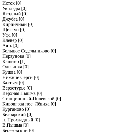
Исток
[0]
Увильды
[0]
Ягодный
[0]
Джубга
[0]
Кирпичный
[0]
Щелкун
[0]
Уфа
[0]
Клевер
[0]
Аять
[0]
Большое Седельниково
[0]
Первунова
[0]
Кашино
[1]
Ольгинка
[0]
Кушва
[0]
Нижние Серги
[0]
Балтым
[0]
Верхотурье
[0]
Верхняя Пышма
[0]
Станционный-Полевской
[0]
Кировград пос. Лёвиха
[0]
Курганово
[0]
Белоярский
[0]
п. Прохладный
[0]
В.Пышма
[0]
Березовский
[0]