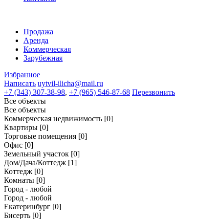
Продажа
Аренда
Коммерческая
Зарубежная
Избранное
Написать
uytvil-ilicha@mail.ru
+7 (343) 307-38-98
,
+7 (965) 546-87-68
Перезвонить
Все объекты
Все объекты
Коммерческая недвижимость
[0]
Квартиры
[0]
Торговые помещения
[0]
Офис
[0]
Земельный участок
[0]
Дом/Дача/Коттедж
[1]
Коттедж
[0]
Комнаты
[0]
Город - любой
Город - любой
Екатеринбург
[0]
Бисерть
[0]