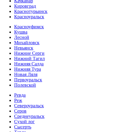
Качканар
Кировград
Краснотурьинск
Красноуральск
Красноуфимск
Кушва
Лесной
Михайловск
Невьянск
Нижние Серги
Нижний Тагил
Нижняя Салда
Нижняя Тура
Новая Ляля
Первоуральск
Полевской
Ревда
Реж
Североуральск
Серов
Среднеуральск
Сухой лог
Сысерть