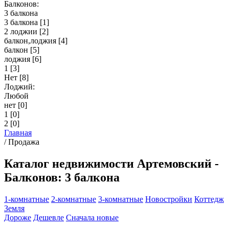
Балконов:
3 балкона
3 балкона
[1]
2 лоджии
[2]
балкон,лоджия
[4]
балкон
[5]
лоджия
[6]
1
[3]
Нет
[8]
Лоджий:
Любой
нет
[0]
1
[0]
2
[0]
Главная
/
Продажа
Каталог недвижимости Артемовский -
Балконов: 3 балкона
1-комнатные
2-комнатные
3-комнатные
Новостройки
Коттедж
Земля
Дороже
Дешевле
Сначала новые