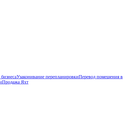
 бизнеса
Узаконивание перепланировки
Перевод помещения в
и
Продажа Яхт