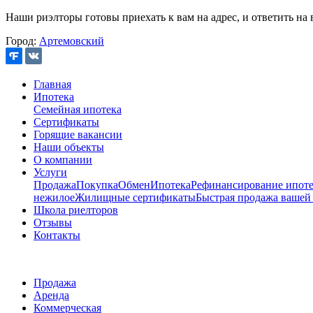
Наши риэлторы готовы приехать к вам на адрес, и ответить на 
Город:
Артемовский
Главная
Ипотека
Семейная ипотека
Сертификаты
Горящие вакансии
Наши объекты
О компании
Услуги
Продажа
Покупка
Обмен
Ипотека
Рефинансирование ипоте
нежилое
Жилищные сертификаты
Быстрая продажа вашей
Школа риелторов
Отзывы
Контакты
Продажа
Аренда
Коммерческая