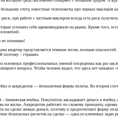
е, на которую средства обычно собирают с большим трудом. А к
о большому счету, известные телесюжеты про черных маклеров ка
 риск, при работе с частным маклером всегда есть риск получить
орые успешно себя зарекомендовали на рынке. Кроме того, ост
 вложений.
а не понимаю!
дажа квартир представляется темным лесом, полным опасностей.
И поэтому – страшно.
из основных профессиональных умений посредника как раз заключ
ищного вопроса. Чтобы человек видел, что здесь нет никаких «
ейку и аккредитив — безналичная форма оплаты. Во втором случа
– банковская ячейка. Покупатель закладывает деньги в ячейку, 
а на жилье. Аккредитив работает по схожему принципу, однако 
ь на сделке живые деньги, поэтому и предпочитают форму оплат
ение безопасных расчетов на сделке — одна из ключевых задач ри