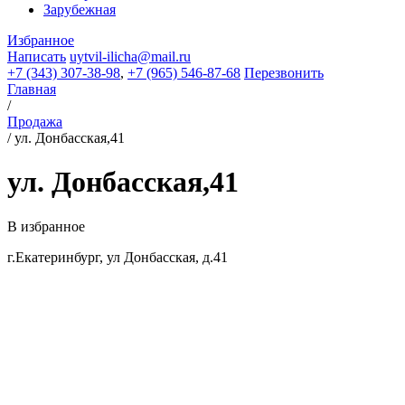
Зарубежная
Избранное
Написать
uytvil-ilicha@mail.ru
+7 (343) 307-38-98
,
+7 (965) 546-87-68
Перезвонить
Главная
/
Продажа
/
ул. Донбасская,41
ул. Донбасская,41
В избранное
г.Екатеринбург, ул Донбасская, д.41