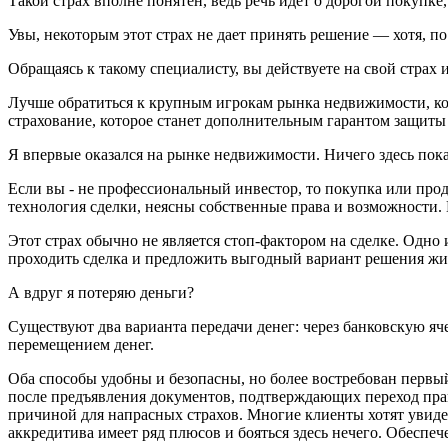
Такой страх вполне понятен, ведь речь идет о дорогой покупк
Увы, некоторым этот страх не дает принять решение — хотя, п
Обращаясь к такому специалисту, вы действуете на свой страх и
Лучше обратиться к крупным игрокам рынка недвижимости, кот
страхование, которое станет дополнительным гарантом защиты
Я впервые оказался на рынке недвижимости. Ничего здесь пок
Если вы - не профессиональный инвестор, то покупка или про
технология сделки, неясны собственные права и возможности. 
Этот страх обычно не является стоп-фактором на сделке. Одно 
проходить сделка и предложить выгодный вариант решения жил
А вдруг я потеряю деньги?
Существуют два варианта передачи денег: через банковскую яч
перемещением денег.
Оба способы удобны и безопасны, но более востребован первый 
после предъявления документов, подтверждающих переход прав
причиной для напрасных страхов. Многие клиенты хотят увидет
аккредитива имеет ряд плюсов и бояться здесь нечего. Обеспеч