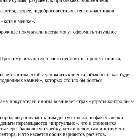
рупные суммы, разумеется, привлекают мошенников.
саются, скорее, недобросовестных агентов-частников.
 «кота в мешке».
орожные покупатели всегда могут оформить титульное
 Простому покупателю часто непонятны процесс поиска,
ается в том, чтобы успокоить клиента, объяснить, как будет
подводных камней», которых стоило бы бояться.
е у покупателей иногда возникает страх «утраты контроля» за
а продавец получает к ним доступ только по факту сделки —
деньги перемещаются «виртуально», что и становится
ы через банковскую ячейку, хотя в целом сам инструмент
елтора, и это касается обоих вариантов расчетов.