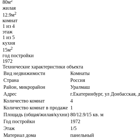
2
80м
жилая
2
12.9м
комнат
1 из 4
этаж
1 из 5
кухня
2
15м
год постройки
1972
Технические характеристики объекта
Вид недвижимости
Комнаты
Страна
Россия
Район, микрорайон
Уралмаш
Адрес
г.Екатеринбург, ул Донбасская, 
Количество комнат
4
Количество комнат в продаже
1
Площадь (общая/жилая/кухни)
80/12.9/15 кв. м
Год постройки
1972
Этаж
1/5
Материал дома
панельный