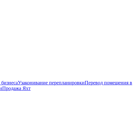
 бизнеса
Узаконивание перепланировки
Перевод помещения в
и
Продажа Яхт