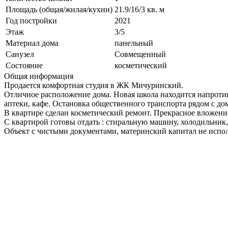
Площадь (общая/жилая/кухни)
21.9/16/3 кв. м
Год постройки
2021
Этаж
3/5
Материал дома
панельный
Санузел
Совмещенный
Состояние
косметический
Общая информация
Продается комфортная студия в ЖК Мичуринский.
Отличное расположение дома. Новая школа находится напротив
аптеки, кафе. Остановка общественного транспорта рядом с д
В квартире сделан косметический ремонт. Прекрасное вложение
С квартирой готовы отдать : стиральную машину, холодильник, 
Объект с чистыми документами, материнский капитал не исполь