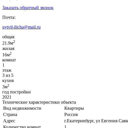
Заказать обратный звонок
Почта:
uytvil-ilicha@mail.ru
общая
2
21.9м
жилая
2
16м
комнат
1
этаж
3 из 5
кухня
2
3м
год постройки
2021
Технические характеристики объекта
Вид недвижимости
Квартиры
Страна
Россия
Адрес
г.Екатеринбург, ул Евгения Савк
Количество комнат
1