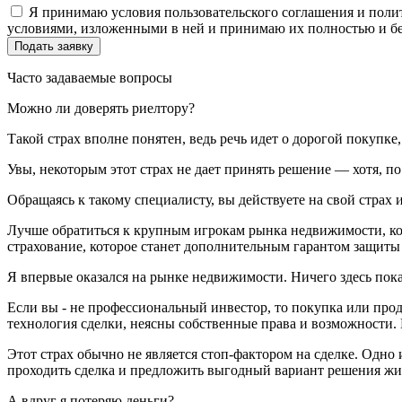
Я принимаю условия пользовательского соглашения и полит
условиями, изложенными в ней и принимаю их полностью и бе
Часто задаваемые вопросы
Можно ли доверять риелтору?
Такой страх вполне понятен, ведь речь идет о дорогой покупк
Увы, некоторым этот страх не дает принять решение — хотя, п
Обращаясь к такому специалисту, вы действуете на свой страх и
Лучше обратиться к крупным игрокам рынка недвижимости, кот
страхование, которое станет дополнительным гарантом защиты
Я впервые оказался на рынке недвижимости. Ничего здесь пок
Если вы - не профессиональный инвестор, то покупка или про
технология сделки, неясны собственные права и возможности. 
Этот страх обычно не является стоп-фактором на сделке. Одно 
проходить сделка и предложить выгодный вариант решения жил
А вдруг я потеряю деньги?