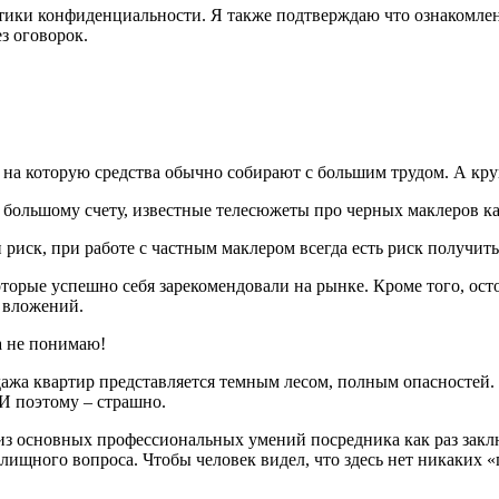
ики конфиденциальности. Я также подтверждаю что ознакомлен 
з оговорок.
е, на которую средства обычно собирают с большим трудом. А к
о большому счету, известные телесюжеты про черных маклеров ка
 риск, при работе с частным маклером всегда есть риск получить
орые успешно себя зарекомендовали на рынке. Кроме того, ост
 вложений.
а не понимаю!
дажа квартир представляется темным лесом, полным опасностей.
И поэтому – страшно.
из основных профессиональных умений посредника как раз заключ
ищного вопроса. Чтобы человек видел, что здесь нет никаких «