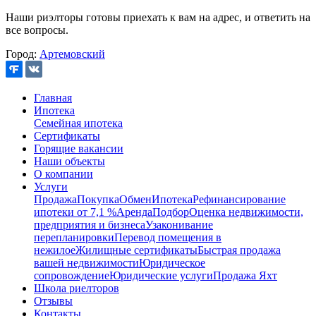
Наши риэлторы готовы приехать к вам на адрес, и ответить на
все вопросы.
Город:
Артемовский
Главная
Ипотека
Семейная ипотека
Сертификаты
Горящие вакансии
Наши объекты
О компании
Услуги
Продажа
Покупка
Обмен
Ипотека
Рефинансирование
ипотеки от 7,1 %
Аренда
Подбор
Оценка недвижимости,
предприятия и бизнеса
Узаконивание
перепланировки
Перевод помещения в
нежилое
Жилищные сертификаты
Быстрая продажа
вашей недвижимости
Юридическое
сопровождение
Юридические услуги
Продажа Яхт
Школа риелторов
Отзывы
Контакты