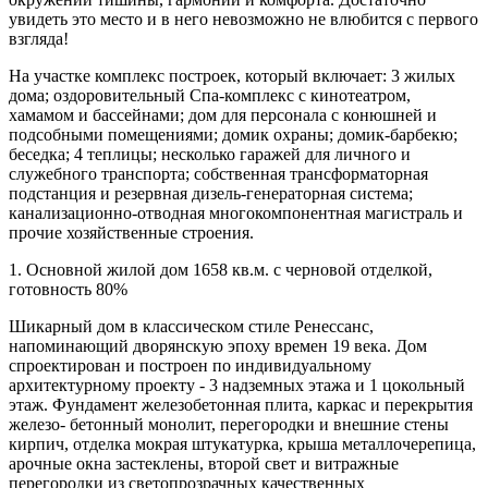
увидеть это место и в него невозможно не влюбится с первого
взгляда!
На участке комплекс построек, который включает: 3 жилых
дома; оздоровительный Спа-комплекс с кинотеатром,
хамамом и бассейнами; дом для персонала с конюшней и
подсобными помещениями; домик охраны; домик-барбекю;
беседка; 4 теплицы; несколько гаражей для личного и
служебного транспорта; собственная трансформаторная
подстанция и резервная дизель-генераторная система;
канализационно-отводная многокомпонентная магистраль и
прочие хозяйственные строения.
1. Основной жилой дом 1658 кв.м. с черновой отделкой,
готовность 80%
Шикарный дом в классическом стиле Ренессанс,
напоминающий дворянскую эпоху времен 19 века. Дом
спроектирован и построен по индивидуальному
архитектурному проекту - 3 надземных этажа и 1 цокольный
этаж. Фундамент железобетонная плита, каркас и перекрытия
железо- бетонный монолит, перегородки и внешние стены
кирпич, отделка мокрая штукатурка, крыша металлочерепица,
арочные окна застеклены, второй свет и витражные
перегородки из светопрозрачных качественных