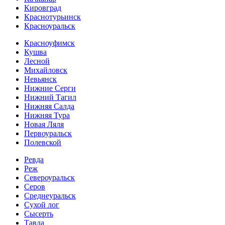
Кировград
Краснотурьинск
Красноуральск
Красноуфимск
Кушва
Лесной
Михайловск
Невьянск
Нижние Серги
Нижний Тагил
Нижняя Салда
Нижняя Тура
Новая Ляля
Первоуральск
Полевской
Ревда
Реж
Североуральск
Серов
Среднеуральск
Сухой лог
Сысерть
Тавда