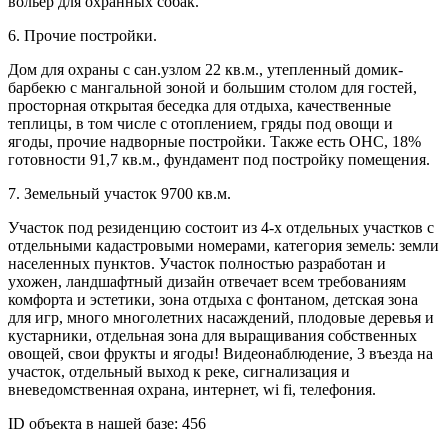
вольер для охранных собак.
6. Прочие постройки.
Дом для охраны с сан.узлом 22 кв.м., утепленный домик-
барбекю с мангальной зоной и большим столом для гостей,
просторная открытая беседка для отдыха, качественные
теплицы, в том числе с отоплением, гряды под овощи и
ягоды, прочие надворные постройки. Также есть ОНС, 18%
готовности 91,7 кв.м., фундамент под постройку помещения.
7. Земельный участок 9700 кв.м.
Участок под резиденцию состоит из 4-х отдельных участков с
отдельными кадастровыми номерами, категория земель: земли
населенных пунктов. Участок полностью разработан и
ухожен, ландшафтный дизайн отвечает всем требованиям
комфорта и эстетики, зона отдыха с фонтаном, детская зона
для игр, много многолетних насаждений, плодовые деревья и
кустарники, отдельная зона для выращивания собственных
овощей, свои фрукты и ягоды! Видеонаблюдение, 3 въезда на
участок, отдельный выход к реке, сигнализация и
вневедомственная охрана, интернет, wi fi, телефония.
ID объекта в нашей базе: 456