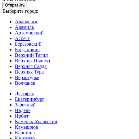
Выберите город:
Алапаевск
Арамиль
Артемовский
Асбест
Березовский
Богданович
Верхний Тагил
Верхняя Пышма
Верхняя Салда
Верхняя Тура
Верхотурье
Волчанск
Дегтярск
Екатеринбург
Заречный
Ивдель
Ирбит
Каменск-Уральский
Камышлов
Карпинск
Качканар