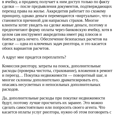
в ячейку, а продавец получает к ним доступ только по факту
сделки — после предъявления документов, подтверждающих
переход права на жилье. Аккредитив работает по схожему
принципу, однако деньги перемещаются «виртуально», что и
становится причиной для напрасных страхов. Многие
клиенты хотят увидеть на сделке живые деньги, поэтому и
предпочитают форму оплаты через банковскую ячейку, хотя в
целом сам инструмент аккредитива имеет ряд плюсов и
бояться здесь нечего. Обеспечение безопасных расчетов на
сделке — одна из ключевых задач риелтора, и это касается
обоих вариантов расчетов.
А вдруг мне придется переплатить?
Комиссия риелтору, затраты на поиск, дополнительные
расходы (проверка чистоты, страхование), вложения в ремонт
и переезд… Покупка недвижимости — поворотный шаг, и
многие склонны дополнительно драматизировать его,
опасаясь несусветных и непосильных дополнительных
расходов.
Да, дополнительные расходы при покупке недвижимости
будут, поэтому лучше просчитать их заранее. Это можно
сделать самостоятельно или попросить своего агента. Что
касается оплаты услуг риелтора, нужно об этом поговорить с