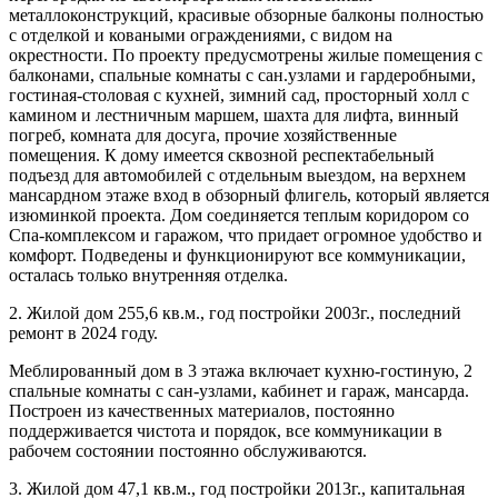
металлоконструкций, красивые обзорные балконы полностью
с отделкой и коваными ограждениями, с видом на
окрестности. По проекту предусмотрены жилые помещения с
балконами, спальные комнаты с сан.узлами и гардеробными,
гостиная-столовая с кухней, зимний сад, просторный холл с
камином и лестничным маршем, шахта для лифта, винный
погреб, комната для досуга, прочие хозяйственные
помещения. К дому имеется сквозной респектабельный
подъезд для автомобилей с отдельным выездом, на верхнем
мансардном этаже вход в обзорный флигель, который является
изюминкой проекта. Дом соединяется теплым коридором со
Спа-комплексом и гаражом, что придает огромное удобство и
комфорт. Подведены и функционируют все коммуникации,
осталась только внутренняя отделка.
2. Жилой дом 255,6 кв.м., год постройки 2003г., последний
ремонт в 2024 году.
Меблированный дом в 3 этажа включает кухню-гостиную, 2
спальные комнаты с сан-узлами, кабинет и гараж, мансарда.
Построен из качественных материалов, постоянно
поддерживается чистота и порядок, все коммуникации в
рабочем состоянии постоянно обслуживаются.
3. Жилой дом 47,1 кв.м., год постройки 2013г., капитальная