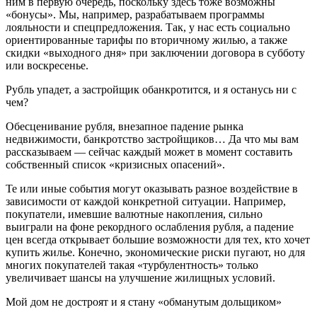
ним в первую очередь, поскольку здесь тоже возможны
«бонусы». Мы, например, разрабатываем программы
лояльности и спецпредложения. Так, у нас есть социально
ориентированные тарифы по вторичному жилью, а также
скидки «выходного дня» при заключении договора в субботу
или воскресенье.
Рубль упадет, а застройщик обанкротится, и я останусь ни с
чем?
Обесценивание рубля, внезапное падение рынка
недвижимости, банкротство застройщиков… Да что мы вам
рассказываем — сейчас каждый может в момент составить
собственный список «кризисных опасений».
Те или иные события могут оказывать разное воздействие в
зависимости от каждой конкретной ситуации. Например,
покупатели, имевшие валютные накопления, сильно
выиграли на фоне рекордного ослабления рубля, а падение
цен всегда открывает большие возможности для тех, кто хочет
купить жилье. Конечно, экономические риски пугают, но для
многих покупателей такая «турбулентность» только
увеличивает шансы на улучшение жилищных условий.
Мой дом не достроят и я стану «обманутым дольщиком»