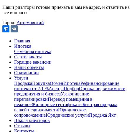
Наши риэлторы готовы приехать к вам на адрес, и ответить на
все вопросы.
Город:
Артемовский
Главная
Ипотека
Семейная ипотека
Сертификаты
Горящие вакансии
Наши объекты
О компании
Услуги
Продажа
Покупка
Обмен
Ипотека
Рефинансирование
ипотеки от 7,1 %
Аренда
Подбор
Оценка недвижимости,
предприятия и бизнеса
Узаконивание
перепланировки
Перевод помещения в
нежилое
Жилищные сертификаты
Быстрая продажа
вашей недвижимости
Юридическое
сопровождение
Юридические услуги
Продажа Яхт
Школа риелторов
Отзывы
Контакты