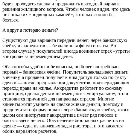
будет проходить сделка и предложить выгодный вариант
решения жилищного вопроса. Чтобы человек видел, что здесь
нет никаких «подводных камней», которых стоило бы
бояться.
А вдруг я потеряю деньги?
Существуют два варианта передачи денег: через банковскую
ячейку и аккредитив — безналичная форма оплаты. Во
втором случае у покупателей иногда возникает страх «утраты
контроля» за перемещением денег.
Оба способы удобны и безопасны, но более востребован
первый – банковская ячейка. Покупатель закладывает деньги
в ячейку, а продавец получает к ним доступ только по факту
сделки — после предъявления документов, подтверждающих
переход права на жилье. Аккредитив работает по схожему
принципу, однако деньги перемещаются «виртуально», что и
становится причиной для напрасных страхов. Многие
клиенты хотят увидеть на сделке живые деньги, поэтому и
предпочитают форму оплаты через банковскую ячейку, хотя в
целом сам инструмент аккредитива имеет ряд плюсов и
бояться здесь нечего. Обеспечение безопасных расчетов на
сделке — одна из ключевых задач риелтора, и это касается
обоих вариантов расчетов.