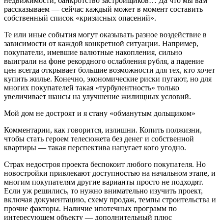
недвижимости, банкротство застройщиков… Да что мы вам
рассказываем — сейчас каждый может в момент составить
собственный список «кризисных опасений».
Те или иные события могут оказывать разное воздействие в
зависимости от каждой конкретной ситуации. Например,
покупатели, имевшие валютные накопления, сильно
выиграли на фоне рекордного ослабления рубля, а падение
цен всегда открывает большие возможности для тех, кто хочет
купить жилье. Конечно, экономические риски пугают, но для
многих покупателей такая «турбулентность» только
увеличивает шансы на улучшение жилищных условий.
Мой дом не достроят и я стану «обманутым дольщиком»
Комментарии, как говорится, излишни. Копить полжизни,
чтобы стать героем телесюжета без денег и собственной
квартиры — такая перспектива напугает кого угодно.
Страх недостроя проекта беспокоит любого покупателя. Но
новостройки привлекают доступностью на начальном этапе, и
многим покупателям другие варианты просто не подходят.
Если уж решились, то нужно внимательно изучить проект,
включая документацию, схему продаж, темпы строительства и
прочие факторы. Наличие ипотечных программ по
интересующем объекту — дополнительный плюс