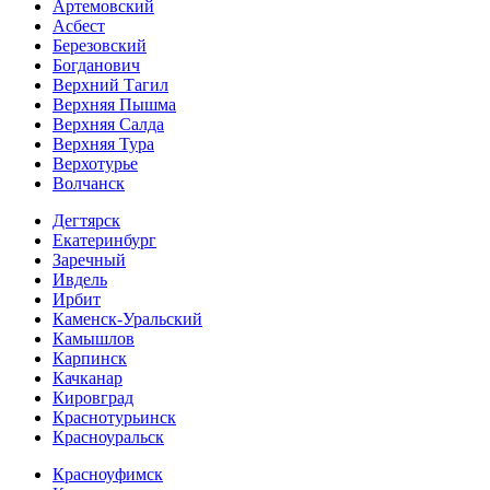
Артемовский
Асбест
Березовский
Богданович
Верхний Тагил
Верхняя Пышма
Верхняя Салда
Верхняя Тура
Верхотурье
Волчанск
Дегтярск
Екатеринбург
Заречный
Ивдель
Ирбит
Каменск-Уральский
Камышлов
Карпинск
Качканар
Кировград
Краснотурьинск
Красноуральск
Красноуфимск