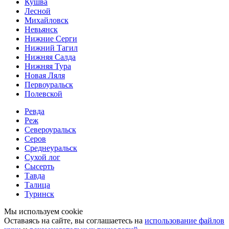
Кушва
Лесной
Михайловск
Невьянск
Нижние Серги
Нижний Тагил
Нижняя Салда
Нижняя Тура
Новая Ляля
Первоуральск
Полевской
Ревда
Реж
Североуральск
Серов
Среднеуральск
Сухой лог
Сысерть
Тавда
Талица
Туринск
Мы используем cookie
Оставаясь на сайте, вы соглашаетесь на
использование файлов