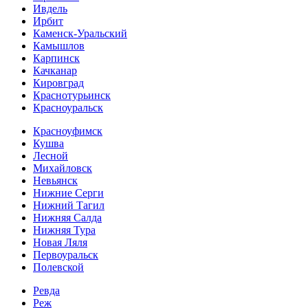
Ивдель
Ирбит
Каменск-Уральский
Камышлов
Карпинск
Качканар
Кировград
Краснотурьинск
Красноуральск
Красноуфимск
Кушва
Лесной
Михайловск
Невьянск
Нижние Серги
Нижний Тагил
Нижняя Салда
Нижняя Тура
Новая Ляля
Первоуральск
Полевской
Ревда
Реж