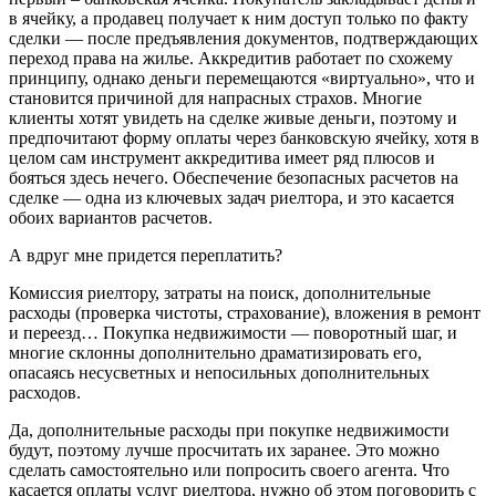
в ячейку, а продавец получает к ним доступ только по факту
сделки — после предъявления документов, подтверждающих
переход права на жилье. Аккредитив работает по схожему
принципу, однако деньги перемещаются «виртуально», что и
становится причиной для напрасных страхов. Многие
клиенты хотят увидеть на сделке живые деньги, поэтому и
предпочитают форму оплаты через банковскую ячейку, хотя в
целом сам инструмент аккредитива имеет ряд плюсов и
бояться здесь нечего. Обеспечение безопасных расчетов на
сделке — одна из ключевых задач риелтора, и это касается
обоих вариантов расчетов.
А вдруг мне придется переплатить?
Комиссия риелтору, затраты на поиск, дополнительные
расходы (проверка чистоты, страхование), вложения в ремонт
и переезд… Покупка недвижимости — поворотный шаг, и
многие склонны дополнительно драматизировать его,
опасаясь несусветных и непосильных дополнительных
расходов.
Да, дополнительные расходы при покупке недвижимости
будут, поэтому лучше просчитать их заранее. Это можно
сделать самостоятельно или попросить своего агента. Что
касается оплаты услуг риелтора, нужно об этом поговорить с