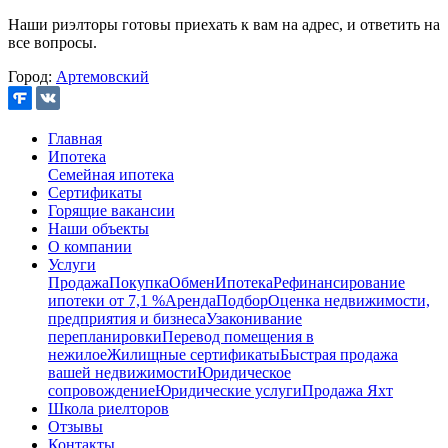
Наши риэлторы готовы приехать к вам на адрес, и ответить на
все вопросы.
Город:
Артемовский
Главная
Ипотека
Семейная ипотека
Сертификаты
Горящие вакансии
Наши объекты
О компании
Услуги
Продажа
Покупка
Обмен
Ипотека
Рефинансирование
ипотеки от 7,1 %
Аренда
Подбор
Оценка недвижимости,
предприятия и бизнеса
Узаконивание
перепланировки
Перевод помещения в
нежилое
Жилищные сертификаты
Быстрая продажа
вашей недвижимости
Юридическое
сопровождение
Юридические услуги
Продажа Яхт
Школа риелторов
Отзывы
Контакты