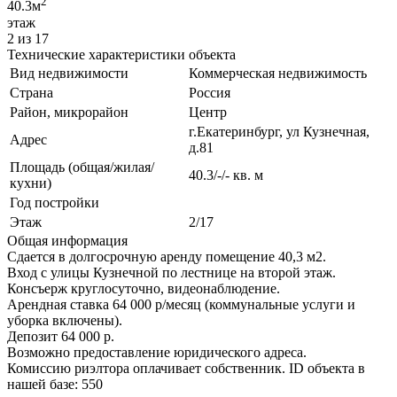
2
40.3м
этаж
2 из 17
Технические характеристики объекта
Вид недвижимости
Коммерческая недвижимость
Страна
Россия
Район, микрорайон
Центр
г.Екатеринбург, ул Кузнечная,
Адрес
д.81
Площадь (общая/жилая/
40.3/-/- кв. м
кухни)
Год постройки
Этаж
2/17
Общая информация
Сдается в долгосрочную аренду помещение 40,3 м2.
Вход с улицы Кузнечной по лестнице на второй этаж.
Консъерж круглосуточно, видеонаблюдение.
Арендная ставка 64 000 р/месяц (коммунальные услуги и
уборка включены).
Депозит 64 000 р.
Возможно предоставление юридического адреса.
Комиссию риэлтора оплачивает собственник. ID объекта в
нашей базе: 550