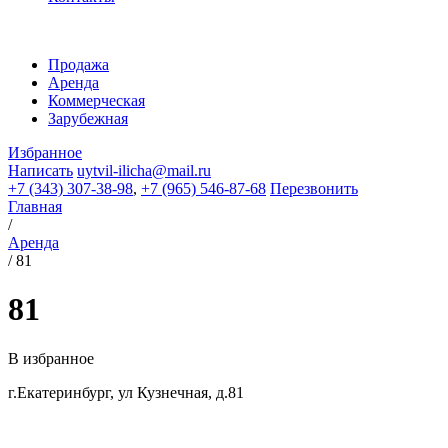
Продажа
Аренда
Коммерческая
Зарубежная
Избранное
Написать
uytvil-ilicha@mail.ru
+7 (343) 307-38-98
,
+7 (965) 546-87-68
Перезвонить
Главная
/
Аренда
/
81
81
В избранное
г.Екатеринбург, ул Кузнечная, д.81