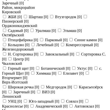
Заречный
[0]
Район, микрорайон
Кировский
ЖБИ
[0]
Шарташ
[0]
Втузгородок
[0]
Пионерский
[0]
Орджоникидзевский
Садовый
[0]
Уралмаш
[0]
Эльмаш
[0]
Октябрьский
Птицефабрика
[0]
Парковый
[0]
Синие камни
[0]
Кольцово
[0]
Лечебный
[0]
Компрессорный
[0]
Железнодорожный
Н. Сортировка
[0]
Завокзальный
[0]
Сортировка С.
[0]
Центр
[0]
Чкаловский
Горный щит
[0]
Ботанический
[0]
Уктус
[0]
с.
Горный Щит
[0]
Химмаш
[0]
Елизавет
[0]
Вторчермет
[0]
Верх-Исетский
Широкая речка
[0]
Медгородок
[0]
Карасьеозёрск
[0]
Заречный
[0]
ВИЗ
[0]
Ленинский
УНЦ
[0]
Юго-западный
[0]
Совхоз
[0]
Краснолесье
[0]
Академический
[0]
Автовокзал
[0]