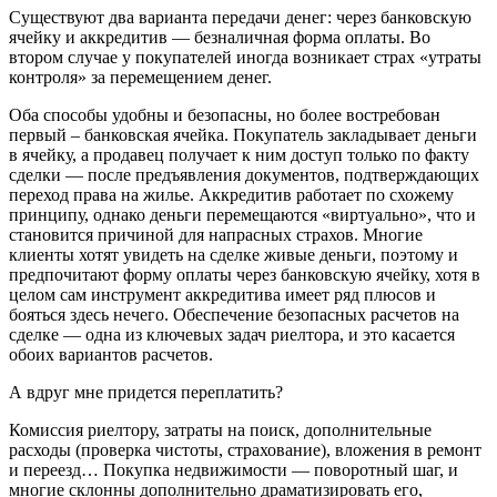
Существуют два варианта передачи денег: через банковскую
ячейку и аккредитив — безналичная форма оплаты. Во
втором случае у покупателей иногда возникает страх «утраты
контроля» за перемещением денег.
Оба способы удобны и безопасны, но более востребован
первый – банковская ячейка. Покупатель закладывает деньги
в ячейку, а продавец получает к ним доступ только по факту
сделки — после предъявления документов, подтверждающих
переход права на жилье. Аккредитив работает по схожему
принципу, однако деньги перемещаются «виртуально», что и
становится причиной для напрасных страхов. Многие
клиенты хотят увидеть на сделке живые деньги, поэтому и
предпочитают форму оплаты через банковскую ячейку, хотя в
целом сам инструмент аккредитива имеет ряд плюсов и
бояться здесь нечего. Обеспечение безопасных расчетов на
сделке — одна из ключевых задач риелтора, и это касается
обоих вариантов расчетов.
А вдруг мне придется переплатить?
Комиссия риелтору, затраты на поиск, дополнительные
расходы (проверка чистоты, страхование), вложения в ремонт
и переезд… Покупка недвижимости — поворотный шаг, и
многие склонны дополнительно драматизировать его,