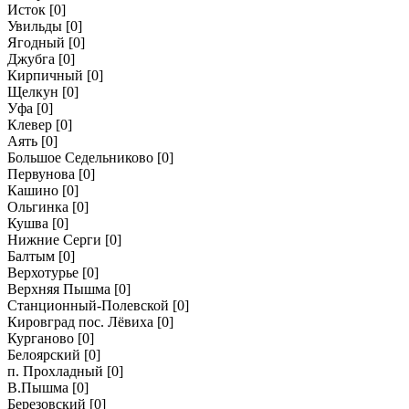
Исток
[0]
Увильды
[0]
Ягодный
[0]
Джубга
[0]
Кирпичный
[0]
Щелкун
[0]
Уфа
[0]
Клевер
[0]
Аять
[0]
Большое Седельниково
[0]
Первунова
[0]
Кашино
[0]
Ольгинка
[0]
Кушва
[0]
Нижние Серги
[0]
Балтым
[0]
Верхотурье
[0]
Верхняя Пышма
[0]
Станционный-Полевской
[0]
Кировград пос. Лёвиха
[0]
Курганово
[0]
Белоярский
[0]
п. Прохладный
[0]
В.Пышма
[0]
Березовский
[0]