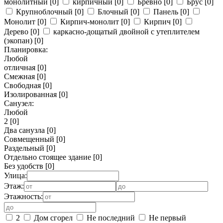
монолитный
[0]
кирпичный
[0]
Бревно
[0]
Брус
[0]
Крупноблочный
[0]
Блочный
[0]
Панель
[0]
Монолит
[0]
Кирпич-монолит
[0]
Кирпич
[0]
Дерево
[0]
каркасно-дощатый двойной с утеплителем
(экопан)
[0]
Планировка:
Любой
отличная
[0]
Смежная
[0]
Свободная
[0]
Изолированная
[0]
Санузел:
Любой
2
[0]
Два санузла
[0]
Совмещенный
[0]
Раздельный
[0]
Отдельно стоящее здание
[0]
Без удобств
[0]
Улица:
Этаж:
Этажность:
2
Дом сгорел
Не последний
Не первый