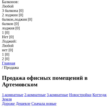
Балконов:
Любой
3 балкона
[0]
2 лоджии
[0]
балкон,лоджия
[0]
балкон
[0]
лоджия
[0]
1
[0]
Нет
[0]
Лоджий:
Любой
нет
[0]
1
[0]
2
[0]
Главная
/
Продажа
Продажа офисных помещений в
Артемовском
1-комнатные
2-комнатные
3-комнатные
Новостройки
Коттедж
Земля
Дороже
Дешевле
Сначала новые