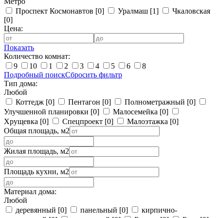
Метро
Проспект Космонавтов
[0]
Уралмаш
[1]
Чкаловская
[0]
Цена:
Показать
Количество комнат:
9
10
1
2
3
4
5
6
8
Подробный поиск
Сбросить фильтр
Тип дома:
Любой
Коттедж
[0]
Пентагон
[0]
Полнометражный
[0]
Улучшенной планировки
[0]
Малосемейка
[0]
Хрущевка
[0]
Спецпроект
[0]
Малоэтажка
[0]
Общая площадь, м2
Жилая площадь, м2
Площадь кухни, м2
Материал дома:
Любой
деревянный
[0]
панельный
[0]
кирпично-