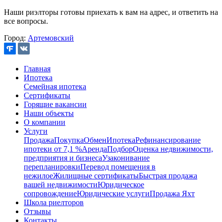
Наши риэлторы готовы приехать к вам на адрес, и ответить на
все вопросы.
Город:
Артемовский
Главная
Ипотека
Семейная ипотека
Сертификаты
Горящие вакансии
Наши объекты
О компании
Услуги
Продажа
Покупка
Обмен
Ипотека
Рефинансирование
ипотеки от 7,1 %
Аренда
Подбор
Оценка недвижимости,
предприятия и бизнеса
Узаконивание
перепланировки
Перевод помещения в
нежилое
Жилищные сертификаты
Быстрая продажа
вашей недвижимости
Юридическое
сопровождение
Юридические услуги
Продажа Яхт
Школа риелторов
Отзывы
Контакты