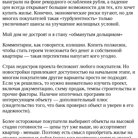
выиграли на фоне рекордного ослабления рубля, а падение
цен всегда открывает большие возможности для тех, кто хочет
купить жилье. Конечно, экономические риски пугают, но для
многих покупателей такая «турбулентность» только
увеличивает шансы на улучшение жилищных условий.
Мой дом не достроят и я стану «обманутым дольщиком»
Комментарии, как говорится, излишни. Копить полжизни,
чтобы стать героем телесюжета без денег и собственной
квартиры — такая перспектива напугает кого угодно.
Страх недостроя проекта беспокоит любого покупателя. Но
новостройки привлекают доступностью на начальном этапе, и
многим покупателям другие варианты просто не подходят.
Если уж решились, то нужно внимательно изучить проект,
включая документацию, схему продаж, темпы строительства и
прочие факторы. Наличие ипотечных программ по
интересующем объекту — дополнительный плюс
(свидетельство того, что банк проверил объект и уверен в его
надежности).
Более осторожные покупатели выбирают объекты на высокой
стадии готовности — цены тут уже выше, но ассортимент
квартир - меньше. Поэтому есть смысл приобретать жилье на
стадии активных работ (когда уже построены первые этажи)