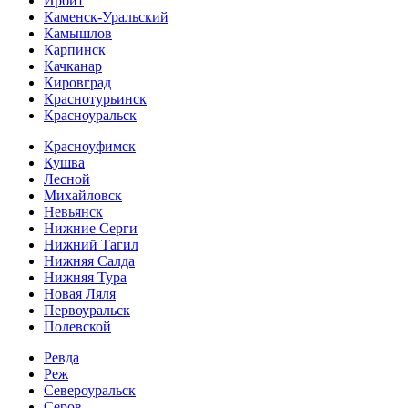
Ирбит
Каменск-Уральский
Камышлов
Карпинск
Качканар
Кировград
Краснотурьинск
Красноуральск
Красноуфимск
Кушва
Лесной
Михайловск
Невьянск
Нижние Серги
Нижний Тагил
Нижняя Салда
Нижняя Тура
Новая Ляля
Первоуральск
Полевской
Ревда
Реж
Североуральск
Серов