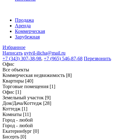
Продажа
Аренда
Коммерческая
Зарубежная
Избранное
Написать
uytvil-ilicha@mail.ru
+7 (343) 307-38-98
,
+7 (965) 546-87-68
Перезвонить
Офис
Все объекты
Коммерческая недвижимость
[8]
Квартиры
[40]
Торговые помещения
[1]
Офис
[1]
Земельный участок
[9]
Дом/Дача/Коттедж
[28]
Коттедж
[1]
Комнаты
[11]
Город - любой
Город - любой
Екатеринбург
[0]
Бисерть
[0]