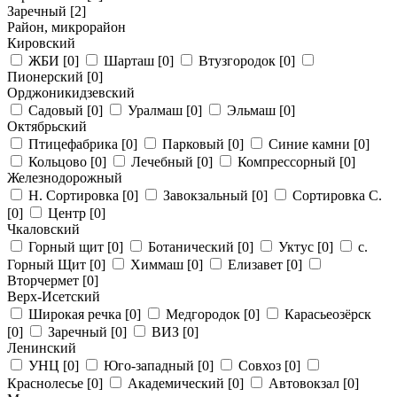
Заречный
[2]
Район, микрорайон
Кировский
ЖБИ
[0]
Шарташ
[0]
Втузгородок
[0]
Пионерский
[0]
Орджоникидзевский
Садовый
[0]
Уралмаш
[0]
Эльмаш
[0]
Октябрьский
Птицефабрика
[0]
Парковый
[0]
Синие камни
[0]
Кольцово
[0]
Лечебный
[0]
Компрессорный
[0]
Железнодорожный
Н. Сортировка
[0]
Завокзальный
[0]
Сортировка С.
[0]
Центр
[0]
Чкаловский
Горный щит
[0]
Ботанический
[0]
Уктус
[0]
с.
Горный Щит
[0]
Химмаш
[0]
Елизавет
[0]
Вторчермет
[0]
Верх-Исетский
Широкая речка
[0]
Медгородок
[0]
Карасьеозёрск
[0]
Заречный
[0]
ВИЗ
[0]
Ленинский
УНЦ
[0]
Юго-западный
[0]
Совхоз
[0]
Краснолесье
[0]
Академический
[0]
Автовокзал
[0]