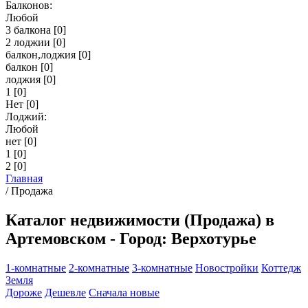
Балконов:
Любой
3 балкона
[0]
2 лоджии
[0]
балкон,лоджия
[0]
балкон
[0]
лоджия
[0]
1
[0]
Нет
[0]
Лоджий:
Любой
нет
[0]
1
[0]
2
[0]
Главная
/
Продажа
Каталог недвижимости (Продажа) в
Артемовском - Город: Верхотурье
1-комнатные
2-комнатные
3-комнатные
Новостройки
Коттедж
Земля
Дороже
Дешевле
Сначала новые