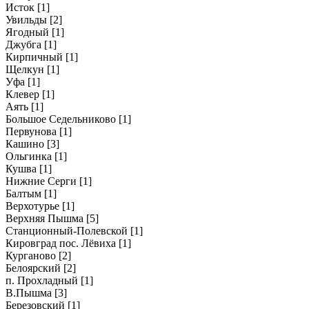
Исток
[1]
Увильды
[2]
Ягодный
[1]
Джубга
[1]
Кирпичный
[1]
Щелкун
[1]
Уфа
[1]
Клевер
[1]
Аять
[1]
Большое Седельниково
[1]
Первунова
[1]
Кашино
[3]
Ольгинка
[1]
Кушва
[1]
Нижние Серги
[1]
Балтым
[1]
Верхотурье
[1]
Верхняя Пышма
[5]
Станционный-Полевской
[1]
Кировград пос. Лёвиха
[1]
Курганово
[2]
Белоярский
[2]
п. Прохладный
[1]
В.Пышма
[3]
Березовский
[1]