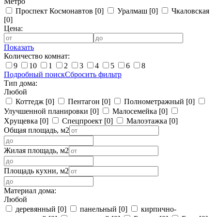
Метро
Проспект Космонавтов
[0]
Уралмаш
[0]
Чкаловская
[0]
Цена:
Показать
Количество комнат:
9
10
1
2
3
4
5
6
8
Подробный поиск
Сбросить фильтр
Тип дома:
Любой
Коттедж
[0]
Пентагон
[0]
Полнометражный
[0]
Улучшенной планировки
[0]
Малосемейка
[0]
Хрущевка
[0]
Спецпроект
[0]
Малоэтажка
[0]
Общая площадь, м2
Жилая площадь, м2
Площадь кухни, м2
Материал дома:
Любой
деревянный
[0]
панельный
[0]
кирпично-