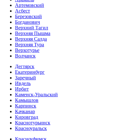
Артемовский
Асбест
Березовский
Богданович
Верхний Тагил
Верхняя Пышма
Верхняя Салда
Верхняя Тура
Верхотурье
Волчанск
Дегтярск
Екатеринбург
Заречный
Ивдель
Ирбит
Каменск-Уральский
Камышлов
Карпинск
Качканар
Кировград
Краснотурьинск
Красноуральск
Красноуфимск