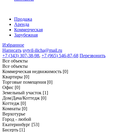
Продажа
Аренда
Коммерческая
Зарубежная
Избранное
Написать
uytvil-ilicha@mail.ru
+7 (343) 307-38-98
,
+7 (965) 546-87-68
Перезвонить
Все объекты
Все объекты
Коммерческая недвижимость
[0]
Квартиры
[0]
Торговые помещения
[0]
Офис
[0]
Земельный участок
[1]
Дом/Дача/Коттедж
[0]
Коттедж
[0]
Комнаты
[0]
Верхотурье
Город - любой
Екатеринбург
[53]
Бисерть
[1]