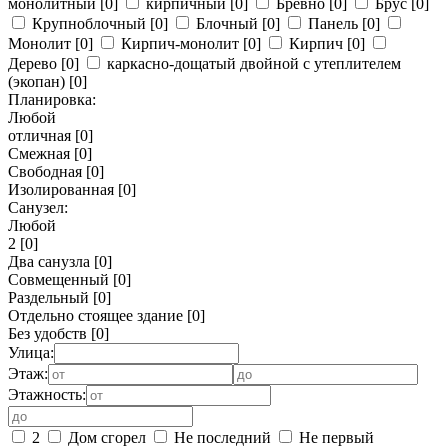
монолитный
[0]
кирпичный
[0]
Бревно
[0]
Брус
[0]
Крупноблочный
[0]
Блочный
[0]
Панель
[0]
Монолит
[0]
Кирпич-монолит
[0]
Кирпич
[0]
Дерево
[0]
каркасно-дощатый двойной с утеплителем
(экопан)
[0]
Планировка:
Любой
отличная
[0]
Смежная
[0]
Свободная
[0]
Изолированная
[0]
Санузел:
Любой
2
[0]
Два санузла
[0]
Совмещенный
[0]
Раздельный
[0]
Отдельно стоящее здание
[0]
Без удобств
[0]
Улица:
Этаж:
Этажность:
2
Дом сгорел
Не последний
Не первый