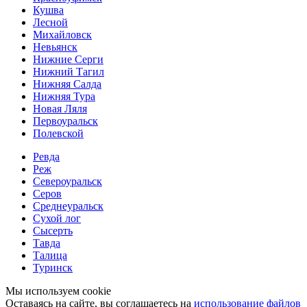
Кушва
Лесной
Михайловск
Невьянск
Нижние Серги
Нижний Тагил
Нижняя Салда
Нижняя Тура
Новая Ляля
Первоуральск
Полевской
Ревда
Реж
Североуральск
Серов
Среднеуральск
Сухой лог
Сысерть
Тавда
Талица
Туринск
Мы используем cookie
Оставаясь на сайте, вы соглашаетесь на
использование файлов