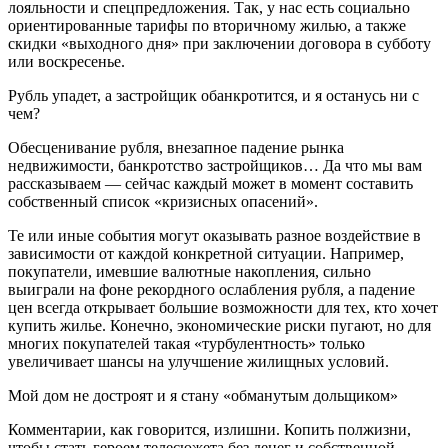
лояльности и спецпредложения. Так, у нас есть социально
ориентированные тарифы по вторичному жилью, а также
скидки «выходного дня» при заключении договора в субботу
или воскресенье.
Рубль упадет, а застройщик обанкротится, и я останусь ни с
чем?
Обесценивание рубля, внезапное падение рынка
недвижимости, банкротство застройщиков… Да что мы вам
рассказываем — сейчас каждый может в момент составить
собственный список «кризисных опасений».
Те или иные события могут оказывать разное воздействие в
зависимости от каждой конкретной ситуации. Например,
покупатели, имевшие валютные накопления, сильно
выиграли на фоне рекордного ослабления рубля, а падение
цен всегда открывает большие возможности для тех, кто хочет
купить жилье. Конечно, экономические риски пугают, но для
многих покупателей такая «турбулентность» только
увеличивает шансы на улучшение жилищных условий.
Мой дом не достроят и я стану «обманутым дольщиком»
Комментарии, как говорится, излишни. Копить полжизни,
чтобы стать героем телесюжета без денег и собственной