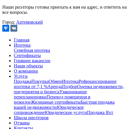
Наши риэлторы готовы приехать к вам на адрес, и ответить на
все вопросы.
Город:
Артемовский
Главная
Ипотека
Семейная ипотека
Сертификаты
Горящие вакансии
Наши объекты
О компании
Услуги
Продажа
Покупка
Обмен
Ипотека
Рефинансирование
ипотеки от 7,1 %
Аренда
Подбор
Оценка недвижимости,
предприятия и бизнеса
Узаконивание
перепланировки
Перевод помещения в
нежилое
Жилищные сертификаты
Быстрая продажа
вашей недвижимости
Юридическое
сопровождение
Юридические услуги
Продажа Яхт
Школа риелторов
Отзывы
Контакты