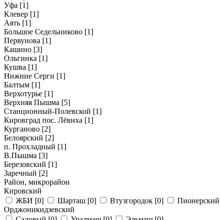
Уфа
[1]
Клевер
[1]
Аять
[1]
Большое Седельниково
[1]
Первунова
[1]
Кашино
[3]
Ольгинка
[1]
Кушва
[1]
Нижние Серги
[1]
Балтым
[1]
Верхотурье
[1]
Верхняя Пышма
[5]
Станционный-Полевской
[1]
Кировград пос. Лёвиха
[1]
Курганово
[2]
Белоярский
[2]
п. Прохладный
[1]
В.Пышма
[3]
Березовский
[1]
Заречный
[2]
Район, микрорайон
Кировский
ЖБИ
[0]
Шарташ
[0]
Втузгородок
[0]
Пионерски
Орджоникидзевский
Садовый
[0]
Уралмаш
[0]
Эльмаш
[0]