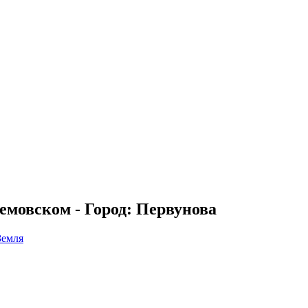
емовском - Город: Первунова
Земля