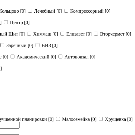
Кольцово
[0]
Лечебный
[0]
Компрессорный
[0]
]
Центр
[0]
рный Щит
[0]
Химмаш
[0]
Елизавет
[0]
Вторчермет
[0]
Заречный
[0]
ВИЗ
[0]
ье
[0]
Академический
[0]
Автовокзал
[0]
]
учшенной планировки
[0]
Малосемейка
[0]
Хрущевка
[0]