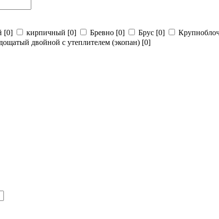
й
[0]
кирпичный
[0]
Бревно
[0]
Брус
[0]
Крупнобло
дощатый двойной с утеплителем (экопан)
[0]