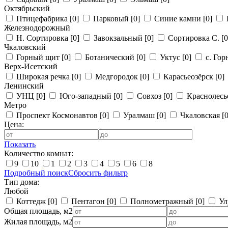
Октябрьский
Птицефабрика
[0]
Парковый
[0]
Синие камни
[0]
Железнодорожный
Н. Сортировка
[0]
Завокзальный
[0]
Сортировка С.
[0
Чкаловский
Горный щит
[0]
Ботанический
[0]
Уктус
[0]
с. Го
Верх-Исетский
Широкая речка
[0]
Медгородок
[0]
Карасьеозёрск
[0]
Ленинский
УНЦ
[0]
Юго-западный
[0]
Совхоз
[0]
Краснолес
Метро
Проспект Космонавтов
[0]
Уралмаш
[0]
Чкаловская
[0
Цена:
Показать
Количество комнат:
9
10
1
2
3
4
5
6
8
Подробный поиск
Сбросить фильтр
Тип дома:
Любой
Коттедж
[0]
Пентагон
[0]
Полнометражный
[0]
Ул
Общая площадь, м2
Жилая площадь, м2