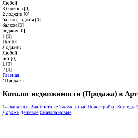
Любой
3 балкона
[0]
2 лоджии
[0]
балкон,лоджия
[0]
балкон
[0]
лоджия
[0]
1
[0]
Нет
[0]
Лоджий:
Любой
нет
[0]
1
[0]
2
[0]
Главная
/
Продажа
Каталог недвижимости (Продажа) в Арт
1-комнатные
2-комнатные
3-комнатные
Новостройки
Коттедж
Дороже
Дешевле
Сначала новые