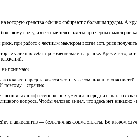
е, на которую средства обычно собирают с большим трудом. А к
о большому счету, известные телесюжеты про черных маклеров ка
 риск, при работе с частным маклером всегда есть риск получить
орые успешно себя зарекомендовали на рынке. Кроме того, ост
 вложений.
а не понимаю!
дажа квартир представляется темным лесом, полным опасностей.
И поэтому – страшно.
из основных профессиональных умений посредника как раз заключ
ищного вопроса. Чтобы человек видел, что здесь нет никаких «
ейку и аккредитив — безналичная форма оплаты. Во втором случа