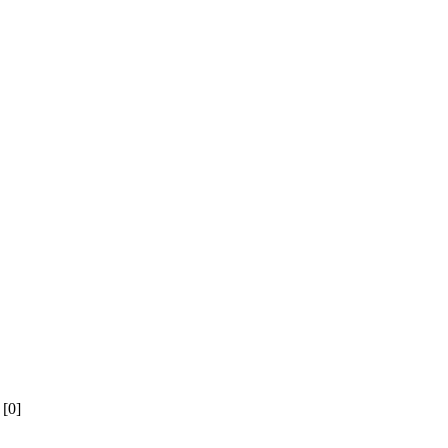
й
[0]