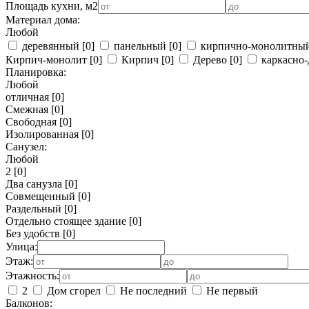
Площадь кухни, м2
Материал дома:
Любой
деревянный
[0]
панельный
[0]
кирпично-монолитны
Кирпич-монолит
[0]
Кирпич
[0]
Дерево
[0]
каркасно-
Планировка:
Любой
отличная
[0]
Смежная
[0]
Свободная
[0]
Изолированная
[0]
Санузел:
Любой
2
[0]
Два санузла
[0]
Совмещенный
[0]
Раздельный
[0]
Отдельно стоящее здание
[0]
Без удобств
[0]
Улица:
Этаж:
Этажность:
2
Дом сгорел
Не последний
Не первый
Балконов: