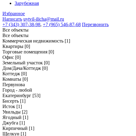
Зарубежная
Избранное
Написать
uytvil-ilicha@mail.ru
+7 (343) 307-38-98
,
+7 (965) 546-87-68
Перезвонить
Все объекты
Все объекты
Коммерческая недвижимость
[1]
Квартиры
[0]
Торговые помещения
[0]
Офис
[0]
Земельный участок
[0]
Дом/Дача/Коттедж
[0]
Коттедж
[0]
Комнаты
[0]
Первунова
Город - любой
Екатеринбург
[53]
Бисерть
[1]
Исток
[1]
Увильды
[2]
Ягодный
[1]
Джубга
[1]
Кирпичный
[1]
Щелкун
[1]