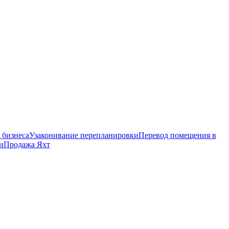
 бизнеса
Узаконивание перепланировки
Перевод помещения в
и
Продажа Яхт