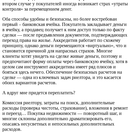
втором случае у покупателей иногда возникает страх «утраты
контроля» за перемещением денег.
Оба способы удобны и безопасны, но более востребован
первый – банковская ячейка. Покупатель закладывает деньги
в ячейку, а продавец получает к ним доступ только по факту
сделки — после предъявления документов, подтверждающих
переход права на жилье. Аккредитив работает по схожему
принципу, однако деньги перемещаются «виртуально», что и
становится причиной для напрасных страхов. Многие
клиенты хотят увидеть на сделке живые деньги, поэтому и
предпочитают форму оплаты через банковскую ячейку, хотя в
целом сам инструмент аккредитива имеет ряд плюсов и
бояться здесь нечего. Обеспечение безопасных расчетов на
сделке — одна из ключевых задач риелтора, и это касается
обоих вариантов расчетов.
А вдруг мне придется переплатить?
Комиссия риелтору, затраты на поиск, дополнительные
расходы (проверка чистоты, страхование), вложения в ремонт
и переезд… Покупка недвижимости — поворотный шаг, и
многие склонны дополнительно драматизировать его,
опасаясь несусветных и непосильных дополнительных
расходов.