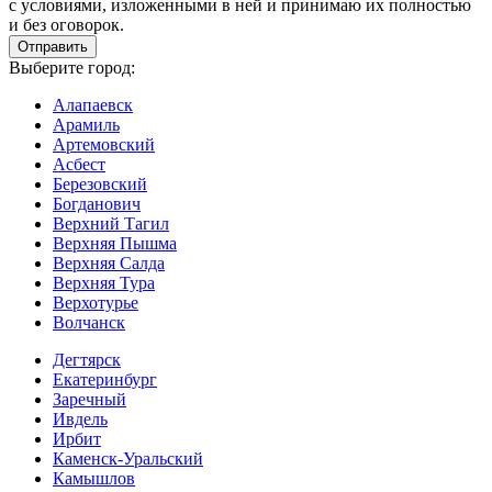
с условиями, изложенными в ней и принимаю их полностью
и без оговорок.
Выберите город:
Алапаевск
Арамиль
Артемовский
Асбест
Березовский
Богданович
Верхний Тагил
Верхняя Пышма
Верхняя Салда
Верхняя Тура
Верхотурье
Волчанск
Дегтярск
Екатеринбург
Заречный
Ивдель
Ирбит
Каменск-Уральский
Камышлов