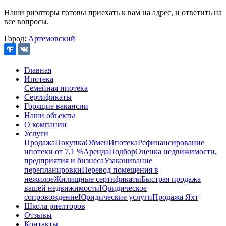
Наши риэлторы готовы приехать к вам на адрес, и ответить на
все вопросы.
Город:
Артемовский
Главная
Ипотека
Семейная ипотека
Сертификаты
Горящие вакансии
Наши объекты
О компании
Услуги
Продажа
Покупка
Обмен
Ипотека
Рефинансирование
ипотеки от 7,1 %
Аренда
Подбор
Оценка недвижимости,
предприятия и бизнеса
Узаконивание
перепланировки
Перевод помещения в
нежилое
Жилищные сертификаты
Быстрая продажа
вашей недвижимости
Юридическое
сопровождение
Юридические услуги
Продажа Яхт
Школа риелторов
Отзывы
Контакты