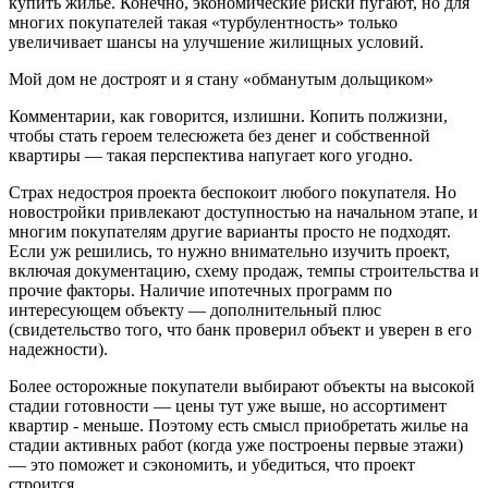
купить жилье. Конечно, экономические риски пугают, но для
многих покупателей такая «турбулентность» только
увеличивает шансы на улучшение жилищных условий.
Мой дом не достроят и я стану «обманутым дольщиком»
Комментарии, как говорится, излишни. Копить полжизни,
чтобы стать героем телесюжета без денег и собственной
квартиры — такая перспектива напугает кого угодно.
Страх недостроя проекта беспокоит любого покупателя. Но
новостройки привлекают доступностью на начальном этапе, и
многим покупателям другие варианты просто не подходят.
Если уж решились, то нужно внимательно изучить проект,
включая документацию, схему продаж, темпы строительства и
прочие факторы. Наличие ипотечных программ по
интересующем объекту — дополнительный плюс
(свидетельство того, что банк проверил объект и уверен в его
надежности).
Более осторожные покупатели выбирают объекты на высокой
стадии готовности — цены тут уже выше, но ассортимент
квартир - меньше. Поэтому есть смысл приобретать жилье на
стадии активных работ (когда уже построены первые этажи)
— это поможет и сэкономить, и убедиться, что проект
строится.