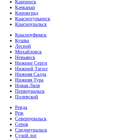
Карпинск
Качканар
Кировград
Краснотурьинск
Красноуральск
Красноуфимск
Кушва
Лесной
Михайловск
Невьянск
Нижние Серги
Нижний Тагил
Нижняя Салда
Нижняя Тура
Новая Ляля
Первоуральск
Полевской
Ревда
Реж
Североуральск
Серов
Среднеуральск
Сухой лог