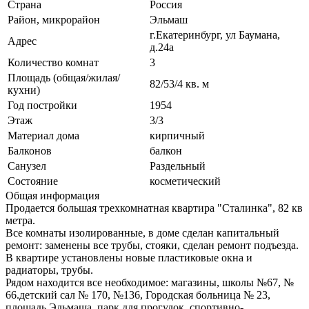
Страна
Россия
Район, микрорайон
Эльмаш
г.Екатеринбург, ул Баумана,
Адрес
д.24а
Количество комнат
3
Площадь (общая/жилая/
82/53/4 кв. м
кухни)
Год постройки
1954
Этаж
3/3
Материал дома
кирпичный
Балконов
балкон
Санузел
Раздельный
Состояние
косметический
Общая информация
Продается большая трехкомнатная квартира "Сталинка", 82 кв
метра.
Все комнаты изолированные, в доме сделан капитальный
ремонт: заменены все трубы, стояки, сделан ремонт подъезда.
В квартире установлены новые пластиковые окна и
радиаторы, трубы.
Рядом находится все необходимое: магазины, школы №67, №
66.детский сал № 170, №136, Городская больница № 23,
площадь Эльмаша, парк для прогулок, спортивно-