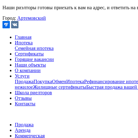
Наши риэлторы готовы приехать к вам на адрес, и ответить на 
Город:
Артемовский
Главная
Ипотека
Семейная ипотека
Сертификаты
Горящие вакансии
Наши объекты
О компании
Услуги
Продажа
Покупка
Обмен
Ипотека
Рефинансирование ипоте
нежилое
Жилищные сертификаты
Быстрая продажа вашей
Школа риелторов
Отзывы
Контакты
Продажа
Аренда
Коммерческая