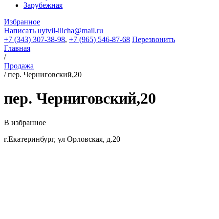
Зарубежная
Избранное
Написать
uytvil-ilicha@mail.ru
+7 (343) 307-38-98
,
+7 (965) 546-87-68
Перезвонить
Главная
/
Продажа
/
пер. Черниговский,20
пер. Черниговский,20
В избранное
г.Екатеринбург, ул Орловская, д.20