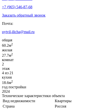
+7 (965) 546-87-68
Заказать обратный звонок
Почта:
uytvil-ilicha@mail.ru
общая
2
60.2м
жилая
2
27.7м
комнат
2
этаж
4 из 21
кухня
2
18.6м
год постройки
2024
Технические характеристики объекта
Вид недвижимости
Квартиры
Страна
Россия