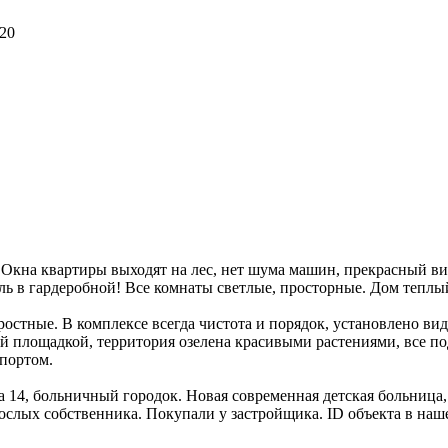
.20
 Окна квартиры выходят на лес, нет шума машин, прекрасный ви
ль в гардеробной! Все комнаты светлые, просторные. Дом теплый,
ростные. В комплексе всегда чистота и порядок, установлено вид
ой площадкой, территория озелена красивыми растениями, все по
спортом.
 14, больничный городок. Новая современная детская больница, 
ослых собственника. Покупали у застройщика. ID объекта в наше