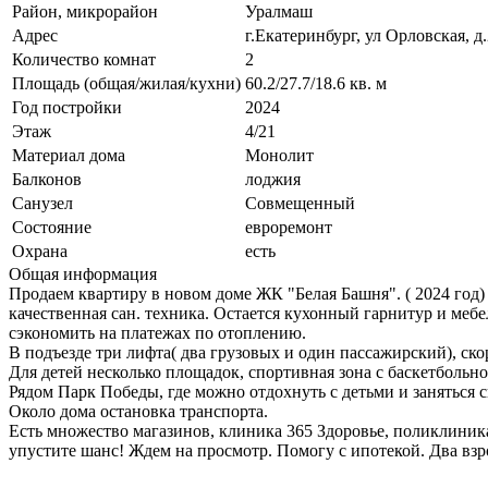
Район, микрорайон
Уралмаш
Адрес
г.Екатеринбург, ул Орловская, д
Количество комнат
2
Площадь (общая/жилая/кухни)
60.2/27.7/18.6 кв. м
Год постройки
2024
Этаж
4/21
Материал дома
Монолит
Балконов
лоджия
Санузел
Совмещенный
Состояние
евроремонт
Охрана
есть
Общая информация
Продаем квартиру в новом доме ЖК "Белая Башня". ( 2024 год)
качественная сан. техника. Остается кухонный гарнитур и мебе
сэкономить на платежах по отоплению.
В подъезде три лифта( два грузовых и один пассажирский), ско
Для детей несколько площадок, спортивная зона с баскетбольн
Рядом Парк Победы, где можно отдохнуть с детьми и заняться 
Около дома остановка транспорта.
Есть множество магазинов, клиника 365 Здоровье, поликлиника
упустите шанс! Ждем на просмотр. Помогу с ипотекой. Два взр