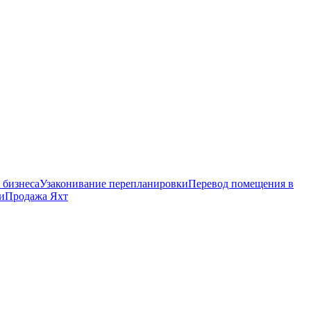
 бизнеса
Узаконивание перепланировки
Перевод помещения в
и
Продажа Яхт