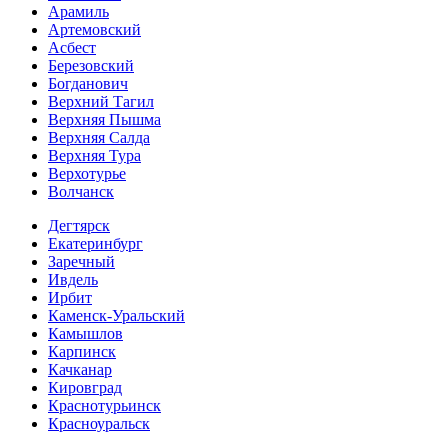
Арамиль
Артемовский
Асбест
Березовский
Богданович
Верхний Тагил
Верхняя Пышма
Верхняя Салда
Верхняя Тура
Верхотурье
Волчанск
Дегтярск
Екатеринбург
Заречный
Ивдель
Ирбит
Каменск-Уральский
Камышлов
Карпинск
Качканар
Кировград
Краснотурьинск
Красноуральск