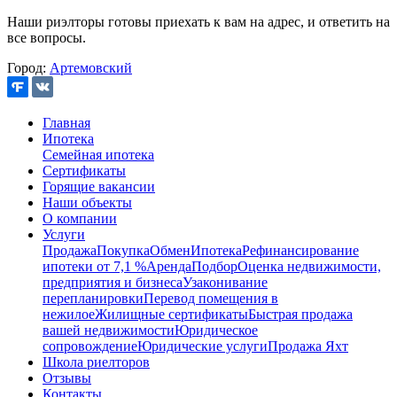
Наши риэлторы готовы приехать к вам на адрес, и ответить на
все вопросы.
Город:
Артемовский
Главная
Ипотека
Семейная ипотека
Сертификаты
Горящие вакансии
Наши объекты
О компании
Услуги
Продажа
Покупка
Обмен
Ипотека
Рефинансирование
ипотеки от 7,1 %
Аренда
Подбор
Оценка недвижимости,
предприятия и бизнеса
Узаконивание
перепланировки
Перевод помещения в
нежилое
Жилищные сертификаты
Быстрая продажа
вашей недвижимости
Юридическое
сопровождение
Юридические услуги
Продажа Яхт
Школа риелторов
Отзывы
Контакты