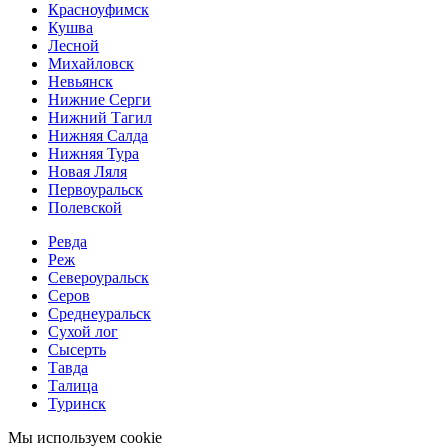
Красноуфимск
Кушва
Лесной
Михайловск
Невьянск
Нижние Серги
Нижний Тагил
Нижняя Салда
Нижняя Тура
Новая Ляля
Первоуральск
Полевской
Ревда
Реж
Североуральск
Серов
Среднеуральск
Сухой лог
Сысерть
Тавда
Талица
Туринск
Мы используем cookie