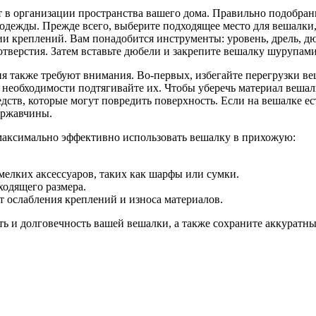
в организации пространства вашего дома. Правильно подобранн
одежды. Прежде всего, выберите подходящее место для вешалки, 
ции креплений. Вам понадобится инструменты: уровень, дрель, д
тверстия. Затем вставьте дюбели и закрепите вешалку шурупами
я также требуют внимания. Во-первых, избегайте перегрузки ве
 необходимости подтягивайте их. Чтобы уберечь материал вешал
ств, которые могут повредить поверхность. Если на вешалке ес
 ржавчины.
 максимально эффективно использовать вешалку в прихожую:
елких аксессуаров, таких как шарфы или сумки.
одящего размера.
т ослабления креплений и износа материалов.
ь и долговечность вашей вешалки, а также сохраните аккуратны