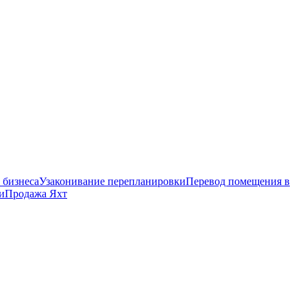
 бизнеса
Узаконивание перепланировки
Перевод помещения в
и
Продажа Яхт