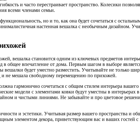
гибкость и часто перестраивает пространство. Колесики позволяю
ния всеми членами семьи.
 функциональность, но и то, как она будет сочетаться с остальн
минималистичная настенная вешалка с необычным дизайном. Учи
рихожей
ожей, вешалка становится одним из ключевых предметов интерь
д в общее впечатление от дома. Первым шагом в выборе являетс
ы вешалки будет уместно разместить. Учитывайте не только шири
од и не мешала свободному перемещению по прихожей.
олжна гармонично сочетаться с общим стилем интерьера вашего
еские модели с элементами ковки будут уместны в интерьерах в
айном и чистыми линиями. Не забывайте и про цветовое решен
ичности и эстетики. Учитывая размер вашего пространства и общ
зящным элементом декора, приветствующим вас и ваших гостей с 