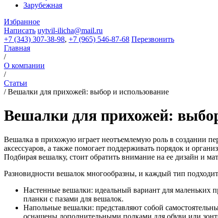
Зарубежная
Избранное
Написать
uytvil-ilicha@mail.ru
+7 (343) 307-38-98
,
+7 (965) 546-87-68
Перезвонить
Главная
/
О компании
/
Статьи
/
Вешалки для прихожей: выбор и использование
Вешалки для прихожей: выбор
Вешалка в прихожую играет неотъемлемую роль в создании пер
аксессуаров, а также помогает поддерживать порядок и организ
Подбирая вешалку, стоит обратить внимание на ее дизайн и м
Разновидности вешалок многообразны, и каждый тип подходит
Настенные вешалки: идеальный вариант для маленьких пр
планки с пазами для вешалок.
Напольные вешалки: представляют собой самостоятельны
оснащены дополнительными полками для обуви или зонт