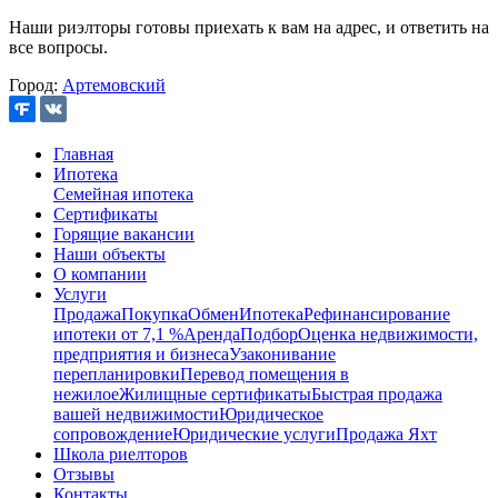
Наши риэлторы готовы приехать к вам на адрес, и ответить на
все вопросы.
Город:
Артемовский
Главная
Ипотека
Семейная ипотека
Сертификаты
Горящие вакансии
Наши объекты
О компании
Услуги
Продажа
Покупка
Обмен
Ипотека
Рефинансирование
ипотеки от 7,1 %
Аренда
Подбор
Оценка недвижимости,
предприятия и бизнеса
Узаконивание
перепланировки
Перевод помещения в
нежилое
Жилищные сертификаты
Быстрая продажа
вашей недвижимости
Юридическое
сопровождение
Юридические услуги
Продажа Яхт
Школа риелторов
Отзывы
Контакты