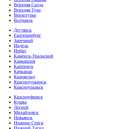
Верхняя Салда
Верхняя Тура
Верхотурье
Волчанск
Дегтярск
Екатеринбург
Заречный
Ивдель
Ирбит
Каменск-Уральский
Камышлов
Карпинск
Качканар
Кировград
Краснотурьинск
Красноуральск
Красноуфимск
Кушва
Лесной
Михайловск
Невьянск
Нижние Серги
Нижний Тагил