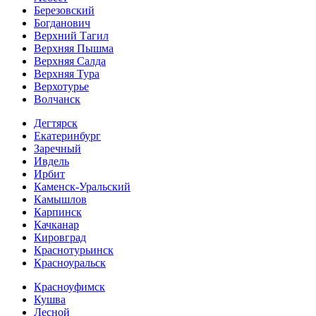
Березовский
Богданович
Верхний Тагил
Верхняя Пышма
Верхняя Салда
Верхняя Тура
Верхотурье
Волчанск
Дегтярск
Екатеринбург
Заречный
Ивдель
Ирбит
Каменск-Уральский
Камышлов
Карпинск
Качканар
Кировград
Краснотурьинск
Красноуральск
Красноуфимск
Кушва
Лесной