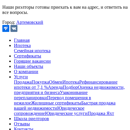
Наши риэлторы готовы приехать к вам на адрес, и ответить на
все вопросы.
Город:
Артемовский
Главная
Ипотека
Семейная ипотека
Сертификаты
Горящие вакансии
Наши объекты
О компании
Услуги
Продажа
Покупка
Обмен
Ипотека
Рефинансирование
ипотеки от 7,1 %
Аренда
Подбор
Оценка недвижимости,
предприятия и бизнеса
Узаконивание
перепланировки
Перевод помещения в
нежилое
Жилищные сертификаты
Быстрая продажа
вашей недвижимости
Юридическое
сопровождение
Юридические услуги
Продажа Яхт
Школа риелторов
Отзывы
Контакты