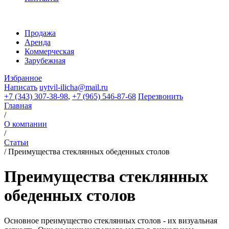
Продажа
Аренда
Коммерческая
Зарубежная
Избранное
Написать
uytvil-ilicha@mail.ru
+7 (343) 307-38-98
,
+7 (965) 546-87-68
Перезвонить
Главная
/
О компании
/
Статьи
/
Преимущества стеклянных обеденных столов
Преимущества стеклянных
обеденных столов
Основное преимущество стеклянных столов - их визуальная