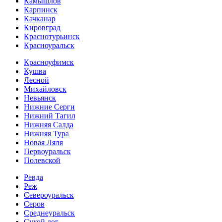
Камышлов
Карпинск
Качканар
Кировград
Краснотурьинск
Красноуральск
Красноуфимск
Кушва
Лесной
Михайловск
Невьянск
Нижние Серги
Нижний Тагил
Нижняя Салда
Нижняя Тура
Новая Ляля
Первоуральск
Полевской
Ревда
Реж
Североуральск
Серов
Среднеуральск
Сухой лог