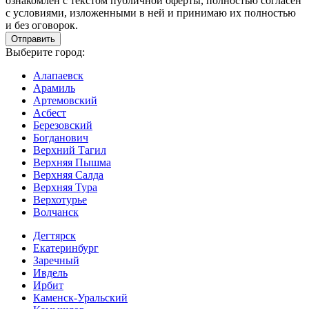
ознакомлен с текстом публичной оферты, полностью согласен
с условиями, изложенными в ней и принимаю их полностью
и без оговорок.
Выберите город:
Алапаевск
Арамиль
Артемовский
Асбест
Березовский
Богданович
Верхний Тагил
Верхняя Пышма
Верхняя Салда
Верхняя Тура
Верхотурье
Волчанск
Дегтярск
Екатеринбург
Заречный
Ивдель
Ирбит
Каменск-Уральский