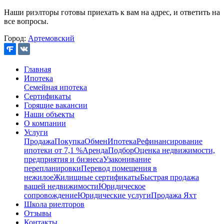
Наши риэлторы готовы приехать к вам на адрес, и ответить на
все вопросы.
Город:
Артемовский
Главная
Ипотека
Семейная ипотека
Сертификаты
Горящие вакансии
Наши объекты
О компании
Услуги
Продажа
Покупка
Обмен
Ипотека
Рефинансирование
ипотеки от 7,1 %
Аренда
Подбор
Оценка недвижимости,
предприятия и бизнеса
Узаконивание
перепланировки
Перевод помещения в
нежилое
Жилищные сертификаты
Быстрая продажа
вашей недвижимости
Юридическое
сопровождение
Юридические услуги
Продажа Яхт
Школа риелторов
Отзывы
Контакты