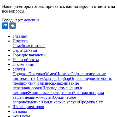
Наши риэлторы готовы приехать к вам на адрес, и ответить на
все вопросы.
Город:
Артемовский
Главная
Ипотека
Семейная ипотека
Сертификаты
Горящие вакансии
Наши объекты
О компании
Услуги
Продажа
Покупка
Обмен
Ипотека
Рефинансирование
ипотеки от 7,1 %
Аренда
Подбор
Оценка недвижимости,
предприятия и бизнеса
Узаконивание
перепланировки
Перевод помещения в
нежилое
Жилищные сертификаты
Быстрая продажа
вашей недвижимости
Юридическое
сопровождение
Юридические услуги
Продажа Яхт
Школа риелторов
Отзывы
Контакты