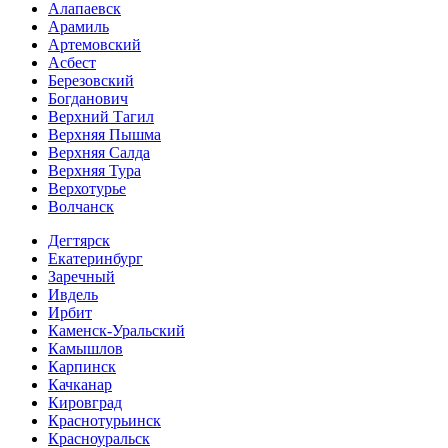
Алапаевск
Арамиль
Артемовский
Асбест
Березовский
Богданович
Верхний Тагил
Верхняя Пышма
Верхняя Салда
Верхняя Тура
Верхотурье
Волчанск
Дегтярск
Екатеринбург
Заречный
Ивдель
Ирбит
Каменск-Уральский
Камышлов
Карпинск
Качканар
Кировград
Краснотурьинск
Красноуральск