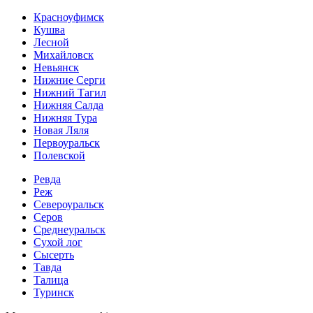
Красноуфимск
Кушва
Лесной
Михайловск
Невьянск
Нижние Серги
Нижний Тагил
Нижняя Салда
Нижняя Тура
Новая Ляля
Первоуральск
Полевской
Ревда
Реж
Североуральск
Серов
Среднеуральск
Сухой лог
Сысерть
Тавда
Талица
Туринск