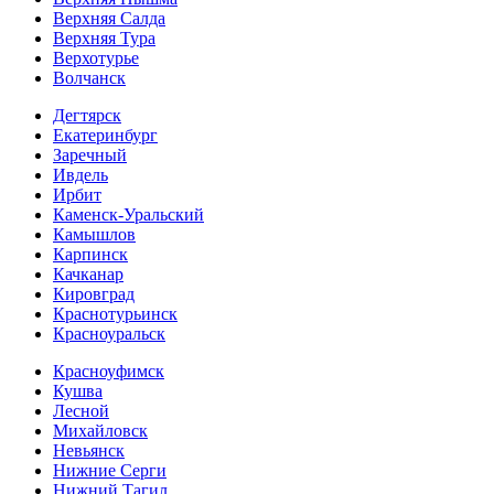
Верхняя Салда
Верхняя Тура
Верхотурье
Волчанск
Дегтярск
Екатеринбург
Заречный
Ивдель
Ирбит
Каменск-Уральский
Камышлов
Карпинск
Качканар
Кировград
Краснотурьинск
Красноуральск
Красноуфимск
Кушва
Лесной
Михайловск
Невьянск
Нижние Серги
Нижний Тагил