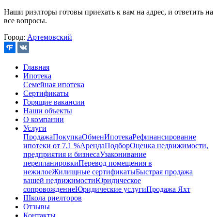
Наши риэлторы готовы приехать к вам на адрес, и ответить на
все вопросы.
Город:
Артемовский
Главная
Ипотека
Семейная ипотека
Сертификаты
Горящие вакансии
Наши объекты
О компании
Услуги
Продажа
Покупка
Обмен
Ипотека
Рефинансирование
ипотеки от 7,1 %
Аренда
Подбор
Оценка недвижимости,
предприятия и бизнеса
Узаконивание
перепланировки
Перевод помещения в
нежилое
Жилищные сертификаты
Быстрая продажа
вашей недвижимости
Юридическое
сопровождение
Юридические услуги
Продажа Яхт
Школа риелторов
Отзывы
Контакты