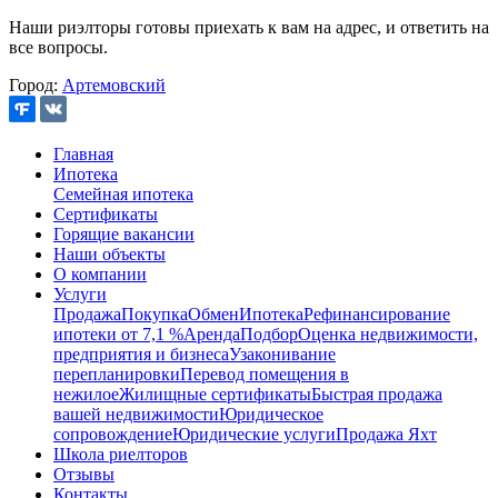
Наши риэлторы готовы приехать к вам на адрес, и ответить на
все вопросы.
Город:
Артемовский
Главная
Ипотека
Семейная ипотека
Сертификаты
Горящие вакансии
Наши объекты
О компании
Услуги
Продажа
Покупка
Обмен
Ипотека
Рефинансирование
ипотеки от 7,1 %
Аренда
Подбор
Оценка недвижимости,
предприятия и бизнеса
Узаконивание
перепланировки
Перевод помещения в
нежилое
Жилищные сертификаты
Быстрая продажа
вашей недвижимости
Юридическое
сопровождение
Юридические услуги
Продажа Яхт
Школа риелторов
Отзывы
Контакты